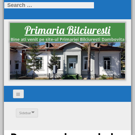
Search
for:
Primaria Bilciuresti
Bine ati venit pe site-ul Primariei Bilciuresti Dambovita
Sidebar