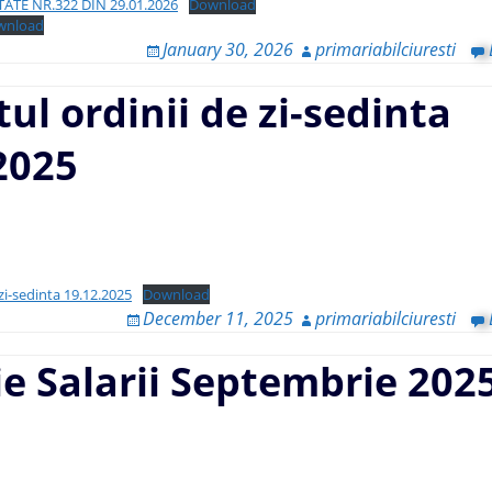
ATE NR.322 DIN 29.01.2026
Download
wnload
January 30, 2026
primariabilciuresti
tul ordinii de zi-sedinta
2025
 zi-sedinta 19.12.2025
Download
December 11, 2025
primariabilciuresti
ie Salarii Septembrie 202