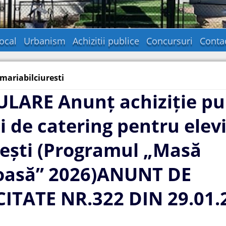
ocal
Urbanism
Achizitii publice
Concursuri
Conta
imariabilciuresti
ARE Anunț achiziție pub
ii de catering pentru elevi
rești (Programul „Masă
oasă” 2026)ANUNT DE
ITATE NR.322 DIN 29.01.