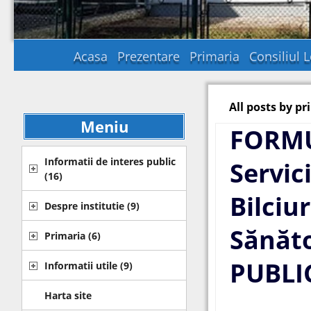
Acasa
Prezentare
Primaria
Consiliul L
All posts by pr
Meniu
FORMUL
Informatii de interes public
Servic
(16)
Bilciu
Despre institutie
(9)
Sănăt
Primaria
(6)
PUBLIC
Informatii utile
(9)
Harta site