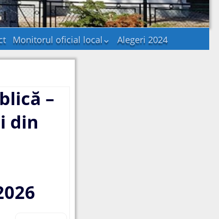
ct
Monitorul oficial local
Alegeri 2024
Statutul unității
administrativ-
teritoriale
Regulamentele
lică –
privind procedurile
administrative
i din
Hotararile autoritatii
deliberative
Documente și
informații financiare
Dispozițiile autorității
executive
2026
Alte documente
Publicatii casatorii
Consultare publica –
Probleme de interes