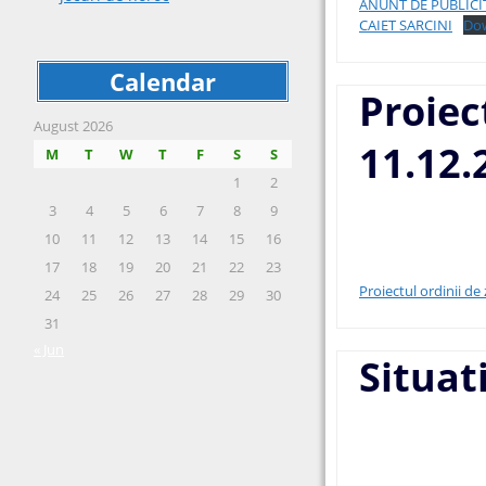
ANUNT DE PUBLICIT
CAIET SARCINI
Do
Calendar
Proiec
August 2026
11.12.
M
T
W
T
F
S
S
1
2
3
4
5
6
7
8
9
10
11
12
13
14
15
16
17
18
19
20
21
22
23
Proiectul ordinii de
24
25
26
27
28
29
30
31
« Jun
Situat