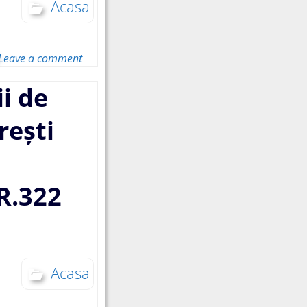
public care urmează
Acasa
sa fie dezbătute de
autoritățile
administrației
publice locale
Leave a comment
ii de
rești
R.322
Acasa