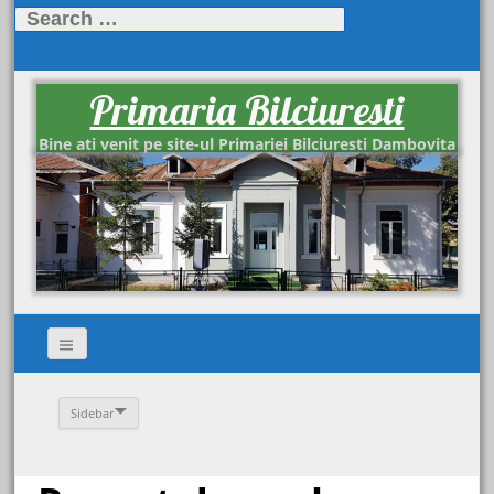
Search
for:
Primaria Bilciuresti
Bine ati venit pe site-ul Primariei Bilciuresti Dambovita
Sidebar