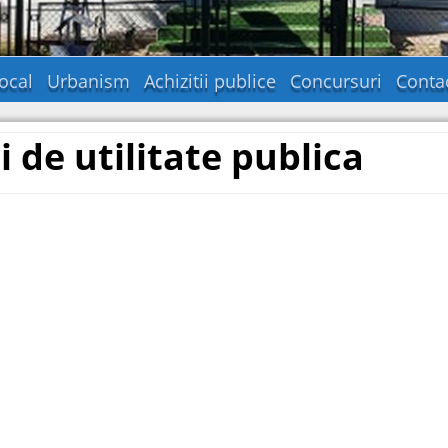
ocal
Urbanism
Achizitii publice
Concursuri
Conta
i de utilitate publica