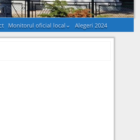
ct
Monitorul oficial local
Alegeri 2024
Statutul unității
administrativ-
teritoriale
Regulamentele
privind procedurile
administrative
Hotararile autoritatii
deliberative
Documente și
informații financiare
Dispozițiile autorității
executive
Alte documente
Publicatii casatorii
Consultare publica –
Probleme de interes