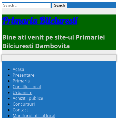
Search
for:
Primaria Bilciuresti
Bine ati venit pe site-ul Primariei
Bilciuresti Dambovita
Acasa
Prezentare
Primaria
Consiliul Local
Urbanism
Achizitii publice
Concursuri
Contact
Monitorul oficial local