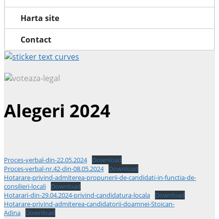
Harta site
Contact
Alegeri 2024
Proces-verbal-din-22.05.2024
Download
Proces-verbal-nr.42-din-08.05.2024
Download
Hotarare-privind-admiterea-propunerii-de-candidati-in-functia-de-
consilieri-locali
Download
Hotarari-din-29.04.2024-privind-candidatura-locala
Download
Hotarare-privind-admiterea-candidatorii-doamnei-Stoican-
Adina
Download