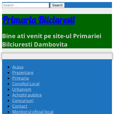
Search
for:
Primaria Bilciuresti
Bine ati venit pe site-ul Primariei
Bilciuresti Dambovita
Acasa
Prezentare
Primaria
Consiliul Local
Urbanism
Achizitii publice
Concursuri
Contact
Monitorul oficial local