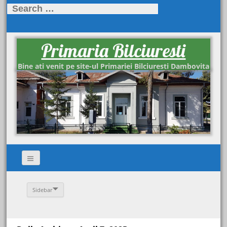
Search
for:
Primaria Bilciuresti
Bine ati venit pe site-ul Primariei Bilciuresti Dambovita
Sidebar