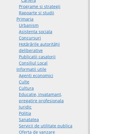
Cariera
Programe si strategii
Rapoarte si studii
Primaria
Urbanism
Asistenta sociala
Concursuri
Hotărârile autorității
deliberative
Publicatii casatorii
Consiliul Local
Informatii utile
Agenti economici
Culte
Cultura
Educatie, invatamant,
pregatire profesionala
Juridic
Politia
Sanatatea
Servicii de utilitate publica
Oferta de vanzare