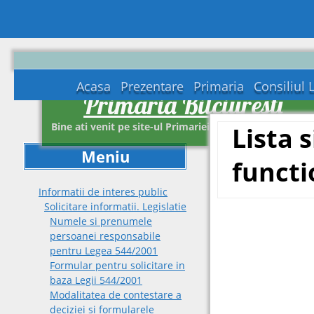
Acasa
Prezentare
Primaria
Consiliul 
Primaria Bilciuresti
Bine ati venit pe site-ul Primariei Bilciuresti Dambovit
Lista s
Meniu
functi
Informatii de interes public
Solicitare informatii. Legislatie
Numele si prenumele
persoanei responsabile
pentru Legea 544/2001
Formular pentru solicitare in
baza Legii 544/2001
Modalitatea de contestare a
deciziei si formularele