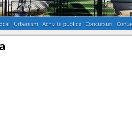
ocal
Urbanism
Achizitii publice
Concursuri
Conta
a