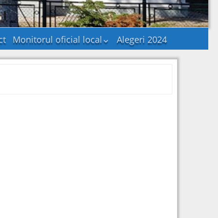
ct
Monitorul oficial local
Alegeri 2024
Statutul unității
administrativ-
teritoriale
Regulamentele
privind procedurile
administrative
Hotararile autoritatii
deliberative
Documente și
informații financiare
Dispozițiile autorității
executive
Alte documente
Publicatii casatorii
Consultare publica –
Probleme de interes