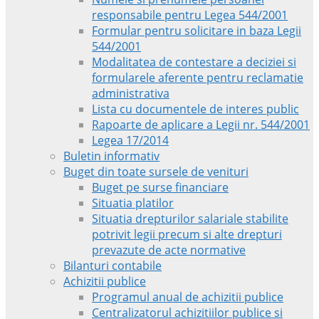
responsabile pentru Legea 544/2001
Formular pentru solicitare in baza Legii
544/2001
Modalitatea de contestare a deciziei si
formularele aferente pentru reclamatie
administrativa
Lista cu documentele de interes public
Rapoarte de aplicare a Legii nr. 544/2001
Legea 17/2014
Buletin informativ
Buget din toate sursele de venituri
Buget pe surse financiare
Situatia platilor
Situatia drepturilor salariale stabilite
potrivit legii precum si alte drepturi
prevazute de acte normative
Bilanturi contabile
Achizitii publice
Programul anual de achizitii publice
Centralizatorul achizitiilor publice si