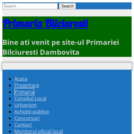
Search
for:
Primaria Bilciuresti
Bine ati venit pe site-ul Primariei
Bilciuresti Dambovita
Acasa
Prezentare
Primaria
Consiliul Local
Urbanism
Achizitii publice
Concursuri
Contact
Monitorul oficial local