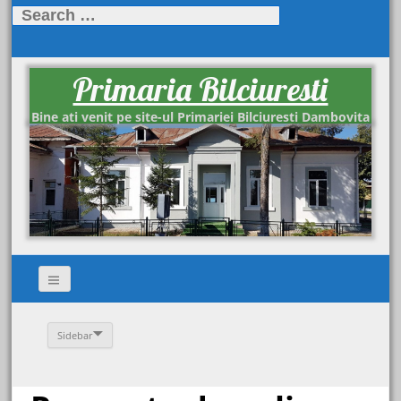
Search
for:
Primaria Bilciuresti
Bine ati venit pe site-ul Primariei Bilciuresti Dambovita
Sidebar