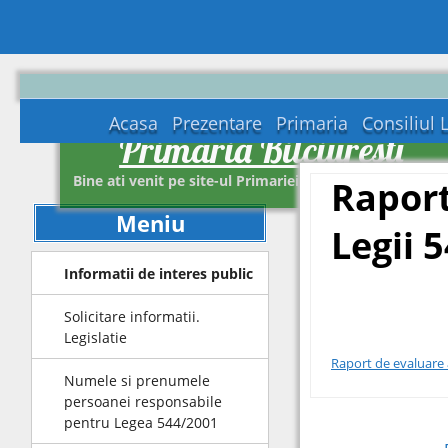
Acasa
Prezentare
Primaria
Consiliul 
Primaria Bilciuresti
Bine ati venit pe site-ul Primariei Bilciuresti Dambovit
Raport
Meniu
Legii 
Informatii de interes public
Solicitare informatii.
Legislatie
Raport de evaluare 
Numele si prenumele
persoanei responsabile
pentru Legea 544/2001
Post