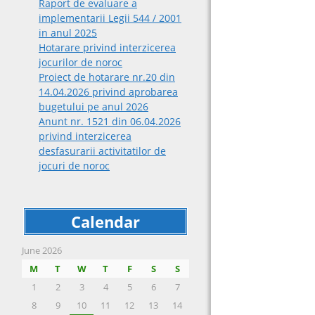
Raport de evaluare a
implementarii Legii 544 / 2001
in anul 2025
Hotarare privind interzicerea
jocurilor de noroc
Proiect de hotarare nr.20 din
14.04.2026 privind aprobarea
bugetului pe anul 2026
Anunt nr. 1521 din 06.04.2026
privind interzicerea
desfasurarii activitatilor de
jocuri de noroc
Calendar
June 2026
M
T
W
T
F
S
S
1
2
3
4
5
6
7
8
9
10
11
12
13
14