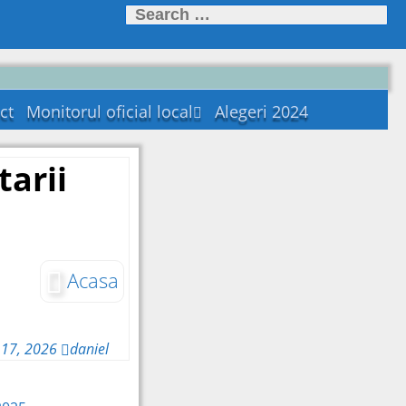
Search
for:
ct
Monitorul oficial local
Alegeri 2024
Statutul unității
administrativ-
arii
teritoriale
Regulamentele
privind procedurile
administrative
Hotararile autoritatii
deliberative
Acasa
Documente și
informații financiare
Dispozițiile autorității
 17, 2026
daniel
executive
Alte documente
Publicatii casatorii