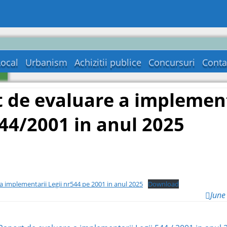
Local
Urbanism
Achizitii publice
Concursuri
Conta
a
 de evaluare a implement
544/2001 in anul 2025
a implementarii Legii nr544 pe 2001 in anul 2025
Download
June