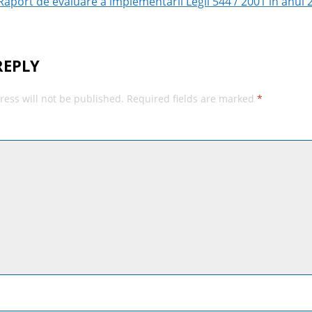
aport de evaluare a implementarii Legii 544 / 2001 in anul 
ion
REPLY
ress will not be published.
Required fields are marked
*