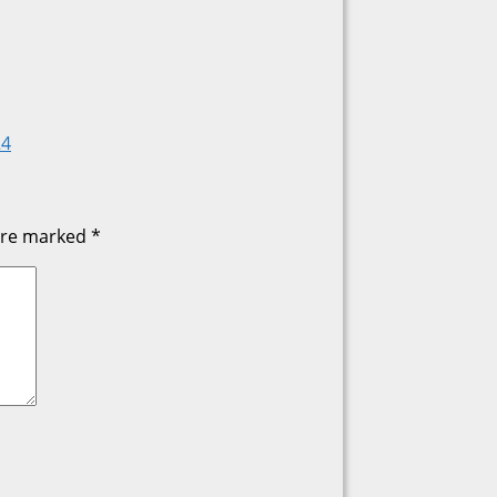
24
 are marked
*