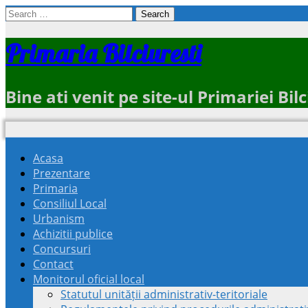
Search
for:
Primaria Bilciuresti
Bine ati venit pe site-ul Primariei Bi
Acasa
Prezentare
Primaria
Consiliul Local
Urbanism
Achizitii publice
Concursuri
Contact
Monitorul oficial local
Statutul unității administrativ-teritoriale