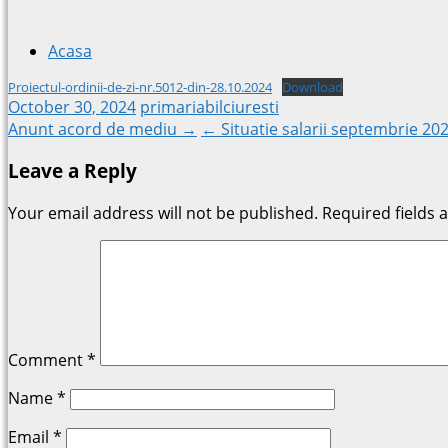
Acasa
Proiectul-ordinii-de-zi-nr.5012-din-28.10.2024
Download
October 30, 2024
primariabilciuresti
Post
Anunt acord de mediu →
← Situatie salarii septembrie 20
Leave a Reply
navigation
Your email address will not be published.
Required fields
Comment
*
Name
*
Email
*