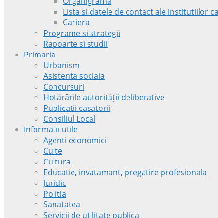
Organigrama
Lista si datele de contact ale institutiilor
Cariera
Programe si strategii
Rapoarte si studii
Primaria
Urbanism
Asistenta sociala
Concursuri
Hotărârile autorității deliberative
Publicatii casatorii
Consiliul Local
Informatii utile
Agenti economici
Culte
Cultura
Educatie, invatamant, pregatire profesionala
Juridic
Politia
Sanatatea
Servicii de utilitate publica