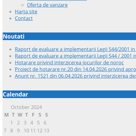
Oferta de vanzare
Harta site
Contact
Noutati
Raport de evaluare a implementarii Legii 544/2001 in
Raport de evaluare a implementarii Legii 544 / 2001 i
Hotarare privind interzicerea jocurilor de noroc
Proiect de hotarare nr.20 din 14.04.2026 privind apr
Anunt nr. 1521 din 06.04.2026 privind interzicerea des
Calendar
October 2024
M
T
W
T
F
S
S
1
2
3
4
5
6
7
8
9
10
11
12
13