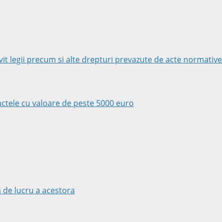
rivit legii precum si alte drepturi prevazute de acte normative
tractele cu valoare de peste 5000 euro
 de lucru a acestora