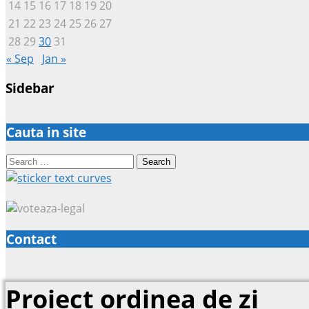
14
15
16
17
18
19
20
21
22
23
24
25
26
27
28
29
30
31
« Sep
Jan »
Sidebar
Cauta in site
Search
for:
Contact
Proiect ordinea de zi