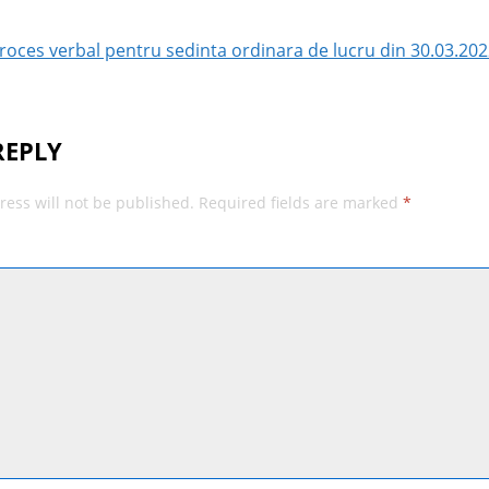
vigation
oces verbal pentru sedinta ordinara de lucru din 30.03.202
REPLY
ress will not be published.
Required fields are marked
*