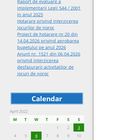
Raport de evaluare a
implementarii Legii 544 / 2001
in anul 2025
Hotarare privind interzicerea
jocurilor de noroc
Proiect de hotarare nr.20 din
14.04.2026 privind aprobarea
bugetului pe anul 2026
Anunt nr. 1521 din 06.04.2026
privind interzicerea
desfasurarii activitatilor de
jocuri de noroc
Calendar
April 2022
M
T
W
T
F
S
S
1
2
3
4
5
6
7
8
9
10