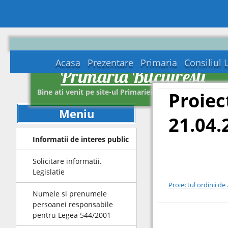
Acasa
Prezentare
Primaria
Consiliul 
Primaria Bilciuresti
Bine ati venit pe site-ul Primariei Bilciuresti Dambovit
Proiec
Meniu
21.04.
Informatii de interes public
Solicitare informatii.
Legislatie
Proiectul ordinii de
Numele si prenumele
persoanei responsabile
pentru Legea 544/2001