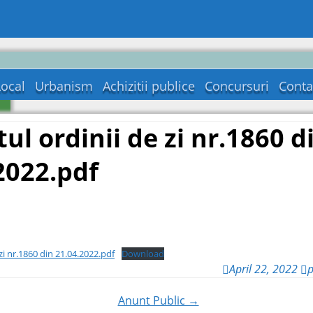
Local
Urbanism
Achizitii publice
Concursuri
Conta
a
tul ordinii de zi nr.1860 d
2022.pdf
 zi nr.1860 din 21.04.2022.pdf
Download
April 22, 2022
p
Anunt Public →