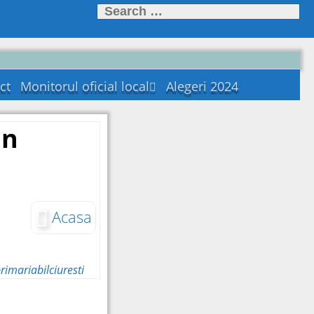
Search for:
ct
Monitorul oficial local
Alegeri 2024
Statutul unității
administrativ-
in
teritoriale
Regulamentele
privind procedurile
administrative
Hotararile autoritatii
deliberative
Acasa
Documente și
informații financiare
Dispozițiile autorității
rimariabilciuresti
executive
Alte documente
Publicatii casatorii