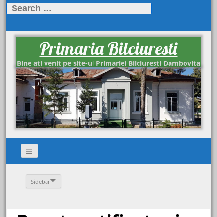
Search
for:
Primaria Bilciuresti
Bine ati venit pe site-ul Primariei Bilciuresti Dambovita
Sidebar