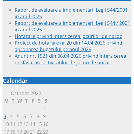
Raport de evaluare a implementarii Legii 544/2001
in anul 2025
Raport de evaluare a implementarii Legii 544 / 2001
in anul 2025
Hotarare privind interzicerea jocurilor de noroc
Proiect de hotarare nr.20 din 14.04.2026 privind
aprobarea bugetului pe anul 2026
Anunt nr. 1521 din 06.04.2026 privind interzicerea
desfasurarii activitatilor de jocuri de noroc
Calendar
October 2022
M
T
W
T
F
S
S
1
2
3
4
5
6
7
8
9
10
11
12
13
14
15
16
17
18
19
20
21
22
23