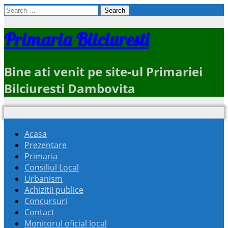
Search
for:
Primaria Bilciuresti
Bine ati venit pe site-ul Primariei
Bilciuresti Dambovita
Acasa
Prezentare
Primaria
Consiliul Local
Urbanism
Achizitii publice
Concursuri
Contact
Monitorul oficial local