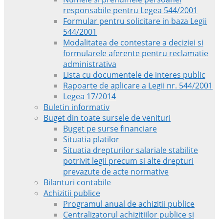
responsabile pentru Legea 544/2001
Formular pentru solicitare in baza Legii
544/2001
Modalitatea de contestare a deciziei si
formularele aferente pentru reclamatie
administrativa
Lista cu documentele de interes public
Rapoarte de aplicare a Legii nr. 544/2001
Legea 17/2014
Buletin informativ
Buget din toate sursele de venituri
Buget pe surse financiare
Situatia platilor
Situatia drepturilor salariale stabilite
potrivit legii precum si alte drepturi
prevazute de acte normative
Bilanturi contabile
Achizitii publice
Programul anual de achizitii publice
Centralizatorul achizitiilor publice si