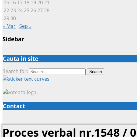
15
16
17
18
19
20
21
22
23
24
25
26
27
28
29
30
« Mar
Sep »
Sidebar
Cauta in site
Search for:
Contact
Proces verbal nr.1548 / 