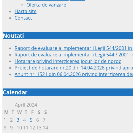
Oferta de vanzare
Harta site
Contact
Noutati
Raport de evaluare a implementarii Legii 544/2001 in
Raport de evaluare a implementarii Legii 544 / 2001 i
Hotarare privind interzicerea jocurilor de noroc
Proiect de hotarare nr.20 din 14.04.2026 privind apr
Anunt nr. 1521 din 06.04.2026 privind interzicerea des
Calendar
April 2024
M
T
W
T
F
S
S
1
2
3
4
5
6
7
8
9
10
11
12
13
14