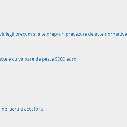
rivit legii precum si alte drepturi prevazute de acte normative
tractele cu valoare de peste 5000 euro
 de lucru a acestora