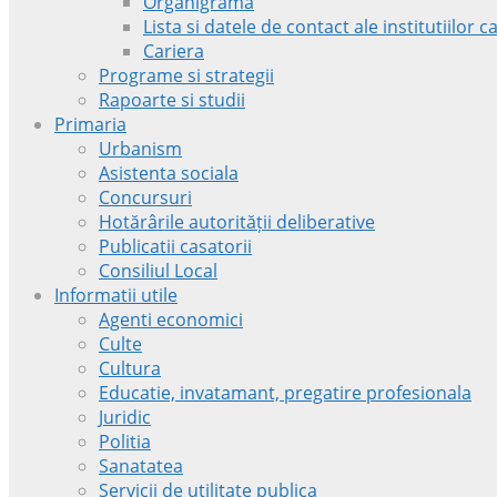
Organigrama
Lista si datele de contact ale institutiilor
Cariera
Programe si strategii
Rapoarte si studii
Primaria
Urbanism
Asistenta sociala
Concursuri
Hotărârile autorității deliberative
Publicatii casatorii
Consiliul Local
Informatii utile
Agenti economici
Culte
Cultura
Educatie, invatamant, pregatire profesionala
Juridic
Politia
Sanatatea
Servicii de utilitate publica