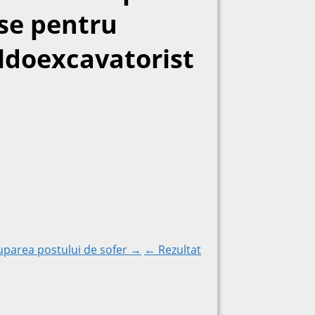
ise pentru
ldoexcavatorist
uparea postului de sofer →
← Rezultat