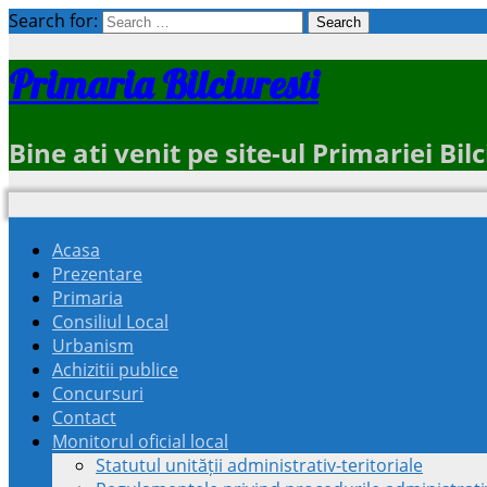
Search for:
Primaria Bilciuresti
Bine ati venit pe site-ul Primariei Bi
Acasa
Prezentare
Primaria
Consiliul Local
Urbanism
Achizitii publice
Concursuri
Contact
Monitorul oficial local
Statutul unității administrativ-teritoriale