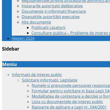
Regulamentele privind procedurile administrati
Hotararile autoritatii deliberative
Documente și informații financiare
Dispozițiile autorității executive
Alte documente
Publicatii casatorii
Consultare publica – Probleme de interes p
Alegeri 2024
Sidebar
Meniu
Informatii de interes public
Solicitare informatii. Legislatie
Numele si prenumele persoanei responsab
Formular pentru solicitare in baza Legii 5
Modalitatea de contestare a deciziei si fo
Lista cu documentele de interes public
Rapoarte de aplicare a Legii nr. 544/2001