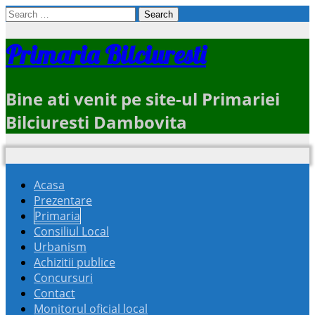
Search
for:
Primaria Bilciuresti
Bine ati venit pe site-ul Primariei
Bilciuresti Dambovita
Acasa
Prezentare
Primaria
Consiliul Local
Urbanism
Achizitii publice
Concursuri
Contact
Monitorul oficial local