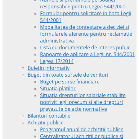
responsabile pentru Legea 544/2001
Formular pentru solicitare in baza Legii
544/2001
Modalitatea de contestare a deciziei si
formularele aferente pentru reclamatie
administrativa
Lista cu documentele de interes public
Rapoarte de aplicare a Legii nr. 544/2001
Legea 17/2014
Buletin informativ
Buget din toate sursele de venituri
Buget pe surse financiare
Situatia platilor
Situatia drepturilor salariale stabilite
potrivit legii precum si alte drepturi
prevazute de acte normative
Bilanturi contabile
Achizitii publice
Programul anual de achizitii publice
Centralizatorul achizitiilor publice si