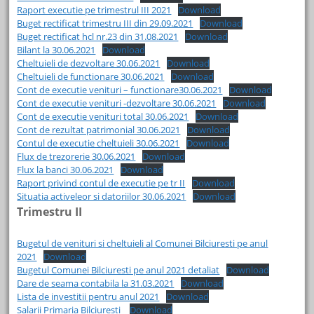
Raport executie pe trimestrul III 2021
Download
Buget rectificat trimestru III din 29.09.2021
Download
Buget rectificat hcl nr.23 din 31.08.2021
Download
Bilant la 30.06.2021
Download
Cheltuieli de dezvoltare 30.06.2021
Download
Cheltuieli de functionare 30.06.2021
Download
Cont de executie venituri – functionare30.06.2021
Download
Cont de executie venituri -dezvoltare 30.06.2021
Download
Cont de executie venituri total 30.06.2021
Download
Cont de rezultat patrimonial 30.06.2021
Download
Contul de executie cheltuieli 30.06.2021
Download
Flux de trezorerie 30.06.2021
Download
Flux la banci 30.06.2021
Download
Raport privind contul de executie pe tr II
Download
Situatia activeleor si datoriilor 30.06.2021
Download
Trimestru II
Bugetul de venituri si cheltuieli al Comunei Bilciuresti pe anul
2021
Download
Bugetul Comunei Bilciuresti pe anul 2021 detaliat
Download
Dare de seama contabila la 31.03.2021
Download
Lista de investitii pentru anul 2021
Download
Salarii Primaria Bilciuresti
Download