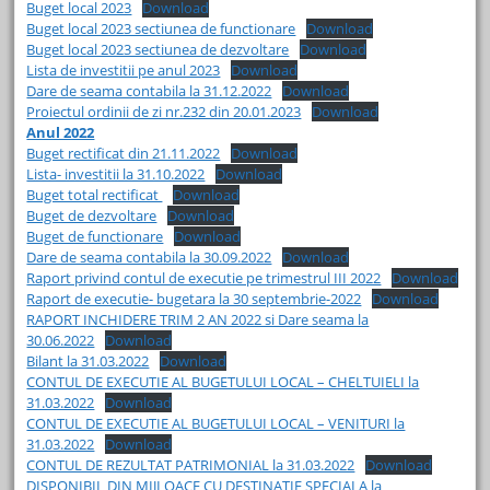
Buget local 2023
Download
Buget local 2023 sectiunea de functionare
Download
Buget local 2023 sectiunea de dezvoltare
Download
Lista de investitii pe anul 2023
Download
Dare de seama contabila la 31.12.2022
Download
Proiectul ordinii de zi nr.232 din 20.01.2023
Download
Anul 2022
Buget rectificat din 21.11.2022
Download
Lista- investitii la 31.10.2022
Download
Buget total rectificat
Download
Buget de dezvoltare
Download
Buget de functionare
Download
Dare de seama contabila la 30.09.2022
Download
Raport privind contul de executie pe trimestrul III 2022
Download
Raport de executie- bugetara la 30 septembrie-2022
Download
RAPORT INCHIDERE TRIM 2 AN 2022 si Dare seama la
30.06.2022
Download
Bilant la 31.03.2022
Download
CONTUL DE EXECUTIE AL BUGETULUI LOCAL – CHELTUIELI la
31.03.2022
Download
CONTUL DE EXECUTIE AL BUGETULUI LOCAL – VENITURI la
31.03.2022
Download
CONTUL DE REZULTAT PATRIMONIAL la 31.03.2022
Download
DISPONIBIL DIN MIJLOACE CU DESTINATIE SPECIALA la