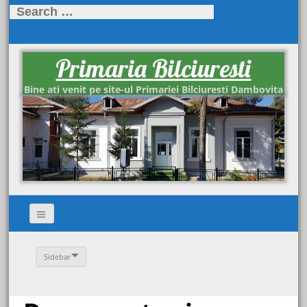
Search
for:
Primaria Bilciuresti
Bine ati venit pe site-ul Primariei Bilciuresti Dambovita
Sidebar