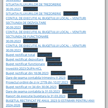
SITUATIA FLUXURILOR DE TREZORERIE
30.09.2023
Download
SITUATIA FLUXURILOR DE TREZORERIE
Download
CONTUL DE EXECUTIE AL BUGETULUI LOCAL – VENITURI
SECTIUNEA DE DEZVOLTARE
30.09.2023
Download
CONTUL DE EXECUTIE AL BUGETULUI LOCAL – VENITURI
SECTIUNEA DE FUNCTIONARE
30.09.2023
Download
CONTUL DE EXECUTIE AL BUGETULUI LOCAL – VENITURI
30.09.2023
Download
Buget rectificat total
Download
Buget rectificat dezvoltare
Download
Buget rectificat functionare
Download
Investitii-2023 DUPA-HCL
Buget rectificat din 18.08.2023
Download
Dare de seama contabila trimestru II 2023
Download
Proiectul ordinii de zi nr 2778 din 10.07.2023
Download
Buget rectificat nr.34 din 30.06.2023
Download
Dare de seama contabila la 31.03.2023
Download
Raport de executie bugetara la 31.03.2023
Download
BUGETUL RECTIFICAT PE ANUL 2023 SI ESTIMARI PENTRU ANII
2024-2026
Download