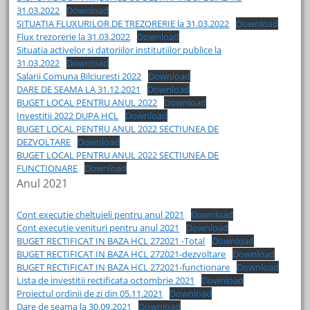
31.03.2022
Download
SITUATIA FLUXURILOR DE TREZORERIE la 31.03.2022
Download
Flux trezorerie la 31.03.2022
Download
Situatia activelor si datoriilor institutiilor publice la
31.03.2022
Download
Salarii Comuna Bilciuresti 2022
Download
DARE DE SEAMA LA 31.12.2021
Download
BUGET LOCAL PENTRU ANUL 2022
Download
Investitii 2022 DUPA HCL
Download
BUGET LOCAL PENTRU ANUL 2022 SECTIUNEA DE
DEZVOLTARE
Download
BUGET LOCAL PENTRU ANUL 2022 SECTIUNEA DE
FUNCTIONARE
Download
Anul 2021
Cont executie cheltuieli pentru anul 2021
Download
Cont executie venituri pentru anul 2021
Download
BUGET RECTIFICAT IN BAZA HCL 272021 -Total
Download
BUGET RECTIFICAT IN BAZA HCL 272021-dezvoltare
Download
BUGET RECTIFICAT IN BAZA HCL 272021-functionare
Download
Lista de investitii rectificata octombrie 2021
Download
Proiectul ordinii de zi din 05.11.2021
Download
Dare de seama la 30.09.2021
Download