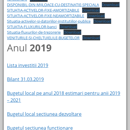
DISPONIBIL-DIN-MIJLOACE-CU-DESTINATIE-SPECIALA
Download
SITUATIA-ACTIVELOR-FIXE-AMORTIZABILE
Download
SITUATIA-ACTIVELOR-FIXE-NEAMORTIZABILE
Download
Situatia-activelor-si-datoriilor-institutiilor-publice
Download
SITUATIA-FLUXURILOR-banci
Download
Situatia-fluxurilor-de-trezorerie
Download
VENITURILE-SI-CHELTUIELILE-BUGETELOR
Download
Anul
2019
Lista investitii 2019
Bilant 31.03.2019
Bugetul local pe anul 2018 estimari pentru anii 2019
– 2021
Bugetul local sectiunea dezvoltare
Bugetul sectiunea functionare