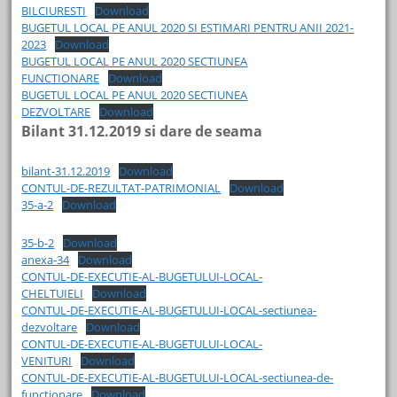
BILCIURESTI
Download
BUGETUL LOCAL PE ANUL 2020 SI ESTIMARI PENTRU ANII 2021-
2023
Download
BUGETUL LOCAL PE ANUL 2020 SECTIUNEA
FUNCTIONARE
Download
BUGETUL LOCAL PE ANUL 2020 SECTIUNEA
DEZVOLTARE
Download
Bilant 31.12.2019 si dare de seama
bilant-31.12.2019
Download
CONTUL-DE-REZULTAT-PATRIMONIAL
Download
35-a-2
Download
35-b-2
Download
anexa-34
Download
CONTUL-DE-EXECUTIE-AL-BUGETULUI-LOCAL-
CHELTUIELI
Download
CONTUL-DE-EXECUTIE-AL-BUGETULUI-LOCAL-sectiunea-
dezvoltare
Download
CONTUL-DE-EXECUTIE-AL-BUGETULUI-LOCAL-
VENITURI
Download
CONTUL-DE-EXECUTIE-AL-BUGETULUI-LOCAL-sectiunea-de-
functionare
Download