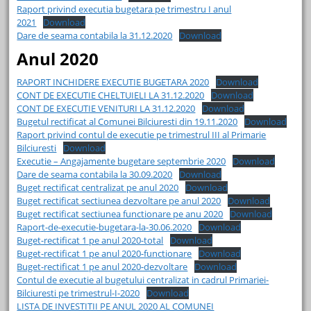
Raport privind executia bugetara pe trimestru I anul
2021
Download
Dare de seama contabila la 31.12.2020
Download
Anul
2020
RAPORT INCHIDERE EXECUTIE BUGETARA 2020
Download
CONT DE EXECUTIE CHELTUIELI LA 31.12.2020
Download
CONT DE EXECUTIE VENITURI LA 31.12.2020
Download
Bugetul rectificat al Comunei Bilciuresti din 19.11.2020
Download
Raport privind contul de executie pe trimestrul III al Primarie
Bilciuresti
Download
Executie – Angajamente bugetare septembrie 2020
Download
Dare de seama contabila la 30.09.2020
Download
Buget rectificat centralizat pe anul 2020
Download
Buget rectificat sectiunea dezvoltare pe anul 2020
Download
Buget rectificat sectiunea functionare pe anu 2020
Download
Raport-de-executie-bugetara-la-30.06.2020
Download
Buget-rectificat 1 pe anul 2020-total
Download
Buget-rectificat 1 pe anul 2020-functionare
Download
Buget-rectificat 1 pe anul 2020-dezvoltare
Download
Contul de executie al bugetului centralizat in cadrul Primariei-
Bilciuresti pe trimestrul-I-2020
Download
LISTA DE INVESTITII PE ANUL 2020 AL COMUNEI