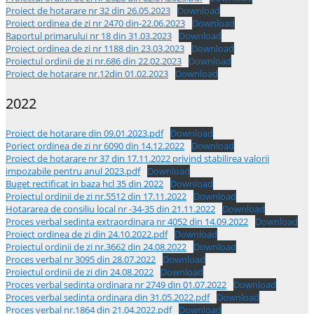
Proiect de hotarare nr 32 din 26.05.2023
Download
Proiect ordinea de zi nr 2470 din-22.06.2023
Download
Raportul primarului nr 18 din 31.03.2023
Download
Proiect ordinea de zi nr 1188 din 23.03.2023
Download
Proiectul ordinii de zi nr.686 din 22.02.2023
Download
Proiect de hotarare nr.12din 01.02.2023
Download
2022
Proiect de hotarare din 09.01.2023.pdf
Download
Poriect ordinea de zi nr 6090 din 14.12.2022
Download
Proiect de hotarare nr 37 din 17.11.2022 privind stabilirea valorii
impozabile pentru anul 2023.pdf
Download
Buget rectificat in baza hcl 35 din 2022
Download
Proiectul ordinii de zi nr.5512 din 17.11.2022
Download
Hotararea de consiliu local nr -34-35 din 21.11.2022
Download
Proces verbal sedinta extraordinara nr 4052 din 14.09.2022
Download
Proiect ordinea de zi din 24.10.2022.pdf
Download
Proiectul ordinii de zi nr.3662 din 24.08.2022
Download
Proces verbal nr 3095 din 28.07.2022
Download
Proiectul ordinii de zi din 24.08.2022
Download
Proces verbal sedinta ordinara nr 2749 din 01.07.2022
Download
Proces verbal sedinta ordinara din 31.05.2022.pdf
Download
Proces verbal nr.1864 din 21.04.2022.pdf
Download