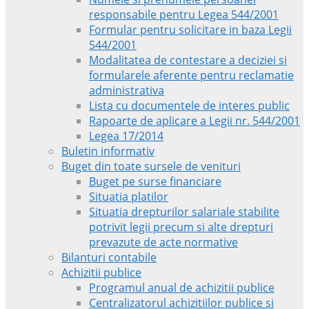
responsabile pentru Legea 544/2001
Formular pentru solicitare in baza Legii
544/2001
Modalitatea de contestare a deciziei si
formularele aferente pentru reclamatie
administrativa
Lista cu documentele de interes public
Rapoarte de aplicare a Legii nr. 544/2001
Legea 17/2014
Buletin informativ
Buget din toate sursele de venituri
Buget pe surse financiare
Situatia platilor
Situatia drepturilor salariale stabilite
potrivit legii precum si alte drepturi
prevazute de acte normative
Bilanturi contabile
Achizitii publice
Programul anual de achizitii publice
Centralizatorul achizitiilor publice si