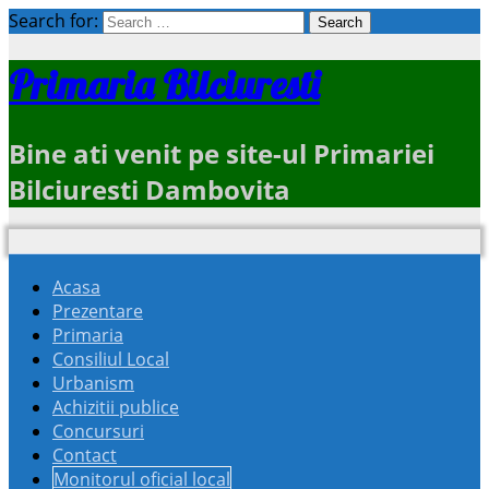
Search for:
Primaria Bilciuresti
Bine ati venit pe site-ul Primariei
Bilciuresti Dambovita
Acasa
Prezentare
Primaria
Consiliul Local
Urbanism
Achizitii publice
Concursuri
Contact
Monitorul oficial local