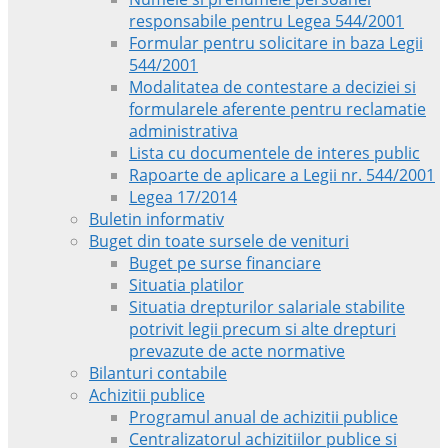
responsabile pentru Legea 544/2001
Formular pentru solicitare in baza Legii
544/2001
Modalitatea de contestare a deciziei si
formularele aferente pentru reclamatie
administrativa
Lista cu documentele de interes public
Rapoarte de aplicare a Legii nr. 544/2001
Legea 17/2014
Buletin informativ
Buget din toate sursele de venituri
Buget pe surse financiare
Situatia platilor
Situatia drepturilor salariale stabilite
potrivit legii precum si alte drepturi
prevazute de acte normative
Bilanturi contabile
Achizitii publice
Programul anual de achizitii publice
Centralizatorul achizitiilor publice si