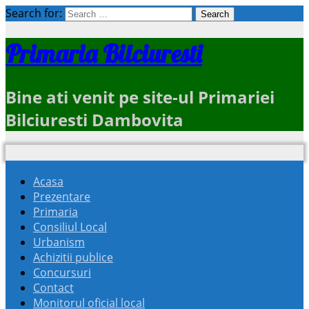
Search for:
Primaria Bilciuresti
Bine ati venit pe site-ul Primariei
Bilciuresti Dambovita
Acasa
Prezentare
Primaria
Consiliul Local
Urbanism
Achizitii publice
Concursuri
Contact
Monitorul oficial local