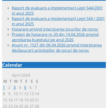
Raport de evaluare a implementarii Legii 544/2001
in anul 2025
Raport de evaluare a implementarii Legii 544 / 2001
in anul 2025
Hotarare privind interzicerea jocurilor de noroc
Proiect de hotarare nr.20 din 14.04.2026 privind
aprobarea bugetului pe anul 2026
Anunt nr. 1521 din 06.04.2026 privind interzicerea
desfasurarii activitatilor de jocuri de noroc
Calendar
April 2024
M
T
W
T
F
S
S
1
2
3
4
5
6
7
8
9
10
11
12
13
14
15
16
17
18
19
20
21
22
23
24
25
26
27
28