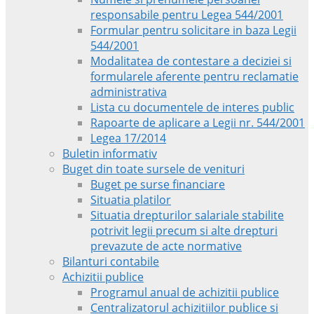
responsabile pentru Legea 544/2001
Formular pentru solicitare in baza Legii
544/2001
Modalitatea de contestare a deciziei si
formularele aferente pentru reclamatie
administrativa
Lista cu documentele de interes public
Rapoarte de aplicare a Legii nr. 544/2001
Legea 17/2014
Buletin informativ
Buget din toate sursele de venituri
Buget pe surse financiare
Situatia platilor
Situatia drepturilor salariale stabilite
potrivit legii precum si alte drepturi
prevazute de acte normative
Bilanturi contabile
Achizitii publice
Programul anual de achizitii publice
Centralizatorul achizitiilor publice si