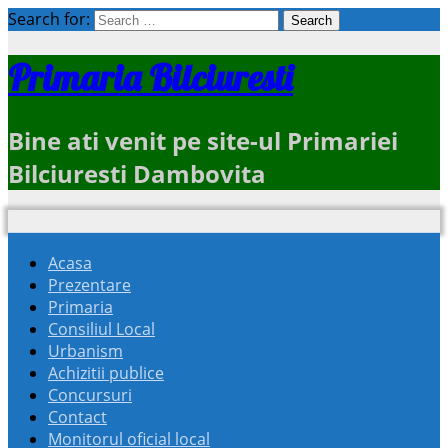
Search for:
Primaria Bilciuresti
Bine ati venit pe site-ul Primariei
Bilciuresti Dambovita
Acasa
Prezentare
Primaria
Consiliul Local
Urbanism
Achizitii publice
Concursuri
Contact
Monitorul oficial local