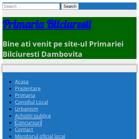
Search
for:
Primaria Bilciuresti
Bine ati venit pe site-ul Primariei
Bilciuresti Dambovita
Acasa
Prezentare
Primaria
Consiliul Local
Urbanism
Achizitii publice
Concursuri
Contact
Monitorul oficial local