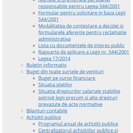
responsabile pentru Legea 544/2001
Formular pentru solicitare in baza Legii
544/2001
Modalitatea de contestare a deciziei si
formularele aferente pentru reclamatie
administrativa
Lista cu documentele de interes public
Rapoarte de aplicare a Legii nr. 544/2001
Legea 17/2014
Buletin informativ
Buget din toate sursele de venituri
Buget pe surse financiare
Situatia platilor
Situatia drepturilor salariale stabilite
potrivit legii precum si alte drepturi
prevazute de acte normative
Bilanturi contabile
Achizitii publice
Programul anual de achizitii publice
Centralizatorul achizitiilor publice si