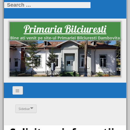
Search
for:
Primaria Bilciuresti
Bine ati venit pe site-ul Primariei Bilciuresti Dambovita
Sidebar