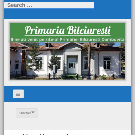
Search
for:
Primaria Bilciuresti
Bine ati venit pe site-ul Primariei Bilciuresti Dambovita
Sidebar