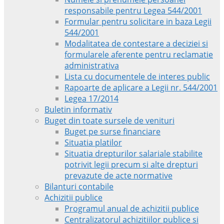
responsabile pentru Legea 544/2001
Formular pentru solicitare in baza Legii
544/2001
Modalitatea de contestare a deciziei si
formularele aferente pentru reclamatie
administrativa
Lista cu documentele de interes public
Rapoarte de aplicare a Legii nr. 544/2001
Legea 17/2014
Buletin informativ
Buget din toate sursele de venituri
Buget pe surse financiare
Situatia platilor
Situatia drepturilor salariale stabilite
potrivit legii precum si alte drepturi
prevazute de acte normative
Bilanturi contabile
Achizitii publice
Programul anual de achizitii publice
Centralizatorul achizitiilor publice si