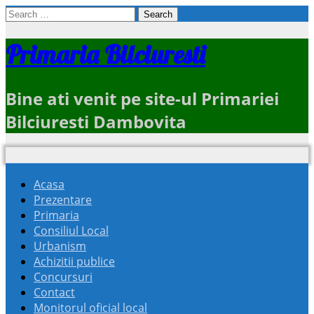
Search
for:
Primaria Bilciuresti
Bine ati venit pe site-ul Primariei
Bilciuresti Dambovita
Acasa
Prezentare
Primaria
Consiliul Local
Urbanism
Achizitii publice
Concursuri
Contact
Monitorul oficial local