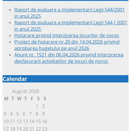
Raport de evaluare a implementarii Legii 544/2001
in anul 2025
Raport de evaluare a implementarii Legii 544 / 2001
in anul 2025
Hotarare privind interzicerea jocurilor de noroc
Proiect de hotarare nr.20 din 14.04.2026 privind
aprobarea bugetului pe anul 2026
Anunt nr. 1521 din 06.04.2026 privind interzicerea
desfasurarii activitatilor de jocuri de noroc
Calendar
August 2026
M
T
W
T
F
S
S
1
2
3
4
5
6
7
8
9
10
11
12
13
14
15
16
17
18
19
20
21
22
23