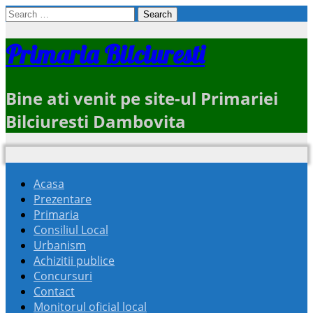
Search
for:
Primaria Bilciuresti
Bine ati venit pe site-ul Primariei
Bilciuresti Dambovita
Acasa
Prezentare
Primaria
Consiliul Local
Urbanism
Achizitii publice
Concursuri
Contact
Monitorul oficial local