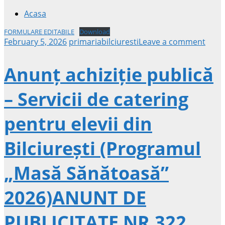
Acasa
FORMULARE EDITABILE
Download
February 5, 2026
primariabilciuresti
Leave a comment
Anunț achiziție publică
– Servicii de catering
pentru elevii din
Bilciurești (Programul
„Masă Sănătoasă”
2026)ANUNT DE
PUBLICITATE NR.322