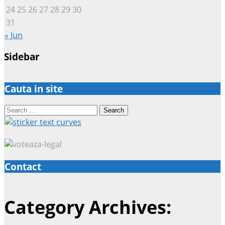
24
25
26
27
28
29
30
31
« Jun
Sidebar
Cauta in site
Search
for:
Contact
Category Archives: