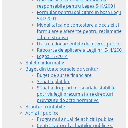
responsabile pentru Legea 544/2001
Formular pentru solicitare in baza Legii
544/2001
Modalitatea de contestare a deciziei si
formularele aferente pentru reclamatie
administrativa
Lista cu documentele de interes public
Rapoarte de aplicare a Legii nr. 544/2001
Legea 17/2014
Buletin informativ
Buget din toate sursele de venituri
Buget pe surse financiare
Situatia platilor
Situatia drepturilor salariale stabilite
potrivit legii precum si alte drepturi
prevazute de acte normative
Bilanturi contabile
Achizitii publice
Programul anual de achizitii publice
Centralizatorul achizitiilor publice si