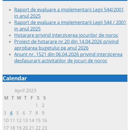
Raport de evaluare a implementarii Legii 544/2001
in anul 2025
Raport de evaluare a implementarii Legii 544 / 2001
in anul 2025
Hotarare privind interzicerea jocurilor de noroc
Proiect de hotarare nr.20 din 14.04.2026 privind
aprobarea bugetului pe anul 2026
Anunt nr. 1521 din 06.04.2026 privind interzicerea
desfasurarii activitatilor de jocuri de noroc
Calendar
April 2023
M
T
W
T
F
S
S
1
2
3
4
5
6
7
8
9
10
11
12
13
14
15
16
17
18
19
20
21
22
23