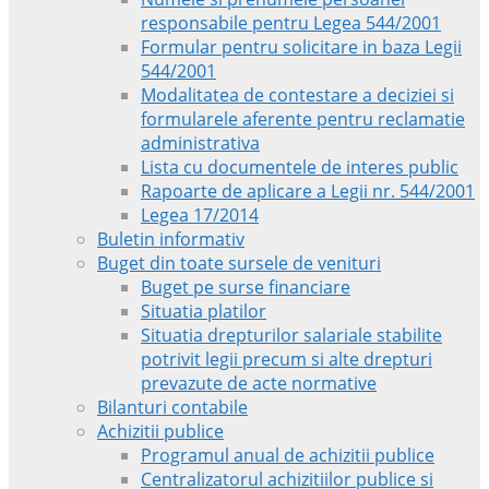
responsabile pentru Legea 544/2001
Formular pentru solicitare in baza Legii
544/2001
Modalitatea de contestare a deciziei si
formularele aferente pentru reclamatie
administrativa
Lista cu documentele de interes public
Rapoarte de aplicare a Legii nr. 544/2001
Legea 17/2014
Buletin informativ
Buget din toate sursele de venituri
Buget pe surse financiare
Situatia platilor
Situatia drepturilor salariale stabilite
potrivit legii precum si alte drepturi
prevazute de acte normative
Bilanturi contabile
Achizitii publice
Programul anual de achizitii publice
Centralizatorul achizitiilor publice si