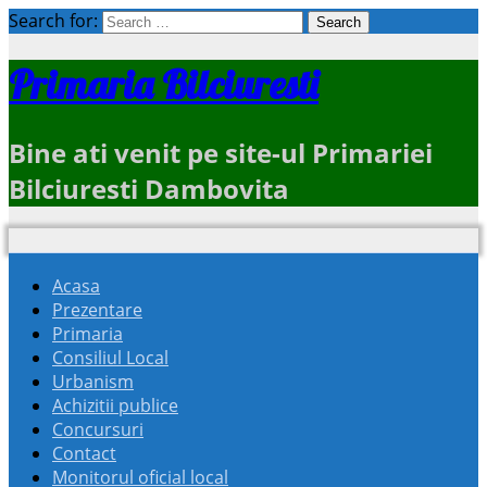
Search for:
Primaria Bilciuresti
Bine ati venit pe site-ul Primariei
Bilciuresti Dambovita
Acasa
Prezentare
Primaria
Consiliul Local
Urbanism
Achizitii publice
Concursuri
Contact
Monitorul oficial local