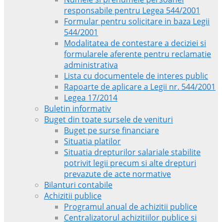
responsabile pentru Legea 544/2001
Formular pentru solicitare in baza Legii
544/2001
Modalitatea de contestare a deciziei si
formularele aferente pentru reclamatie
administrativa
Lista cu documentele de interes public
Rapoarte de aplicare a Legii nr. 544/2001
Legea 17/2014
Buletin informativ
Buget din toate sursele de venituri
Buget pe surse financiare
Situatia platilor
Situatia drepturilor salariale stabilite
potrivit legii precum si alte drepturi
prevazute de acte normative
Bilanturi contabile
Achizitii publice
Programul anual de achizitii publice
Centralizatorul achizitiilor publice si