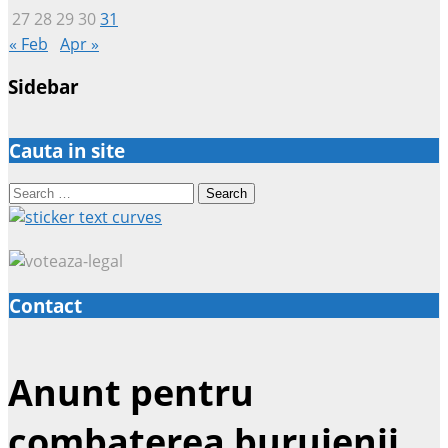
27
28
29
30
31
« Feb
Apr »
Sidebar
Cauta in site
Search
for:
Contact
Anunt pentru
combaterea buruienii