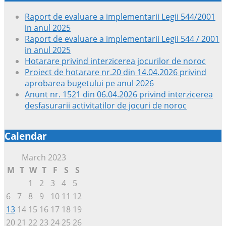
Raport de evaluare a implementarii Legii 544/2001
in anul 2025
Raport de evaluare a implementarii Legii 544 / 2001
in anul 2025
Hotarare privind interzicerea jocurilor de noroc
Proiect de hotarare nr.20 din 14.04.2026 privind
aprobarea bugetului pe anul 2026
Anunt nr. 1521 din 06.04.2026 privind interzicerea
desfasurarii activitatilor de jocuri de noroc
Calendar
March 2023
M
T
W
T
F
S
S
1
2
3
4
5
6
7
8
9
10
11
12
13
14
15
16
17
18
19
20
21
22
23
24
25
26