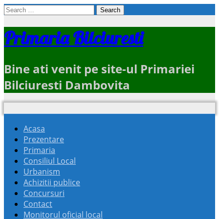
Search
for:
Primaria Bilciuresti
Bine ati venit pe site-ul Primariei
Bilciuresti Dambovita
Acasa
Prezentare
Primaria
Consiliul Local
Urbanism
Achizitii publice
Concursuri
Contact
Monitorul oficial local