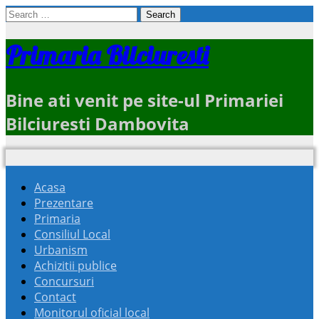
Search
for:
Primaria Bilciuresti
Bine ati venit pe site-ul Primariei
Bilciuresti Dambovita
Acasa
Prezentare
Primaria
Consiliul Local
Urbanism
Achizitii publice
Concursuri
Contact
Monitorul oficial local