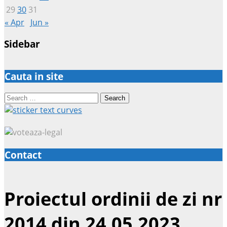
29
30
31
« Apr
Jun »
Sidebar
Cauta in site
Search
for:
Contact
Proiectul ordinii de zi nr
2014 din 24.05.2023