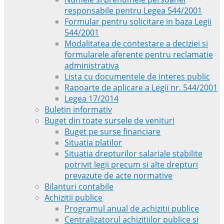
responsabile pentru Legea 544/2001
Formular pentru solicitare in baza Legii
544/2001
Modalitatea de contestare a deciziei si
formularele aferente pentru reclamatie
administrativa
Lista cu documentele de interes public
Rapoarte de aplicare a Legii nr. 544/2001
Legea 17/2014
Buletin informativ
Buget din toate sursele de venituri
Buget pe surse financiare
Situatia platilor
Situatia drepturilor salariale stabilite
potrivit legii precum si alte drepturi
prevazute de acte normative
Bilanturi contabile
Achizitii publice
Programul anual de achizitii publice
Centralizatorul achizitiilor publice si