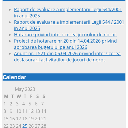
Raport de evaluare a implementarii Legii 544/2001
in anul 2025
Raport de evaluare a implementarii Legii 544 / 2001
in anul 2025
Hotarare privind interzicerea jocurilor de noroc
Proiect de hotarare nr.20 din 14.04.2026 privind
aprobarea bugetului pe anul 2026
Anunt nr. 1521 din 06.04.2026 privind interzicerea
desfasurarii activitatilor de jocuri de noroc
Calendar
May 2023
M
T
W
T
F
S
S
1
2
3
4
5
6
7
8
9
10
11
12
13
14
15
16
17
18
19
20
21
22
23
24
25
26
27
28