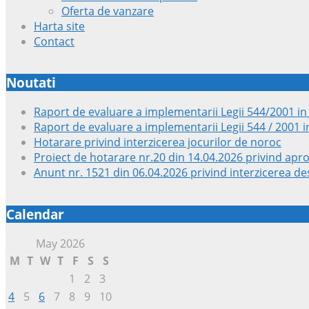
Oferta de vanzare
Harta site
Contact
Noutati
Raport de evaluare a implementarii Legii 544/2001 in
Raport de evaluare a implementarii Legii 544 / 2001 i
Hotarare privind interzicerea jocurilor de noroc
Proiect de hotarare nr.20 din 14.04.2026 privind apr
Anunt nr. 1521 din 06.04.2026 privind interzicerea des
Calendar
May 2026
M
T
W
T
F
S
S
1
2
3
4
5
6
7
8
9
10