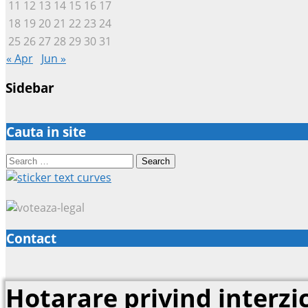
11
12
13
14
15
16
17
18
19
20
21
22
23
24
25
26
27
28
29
30
31
« Apr
Jun »
Sidebar
Cauta in site
Search
for:
Contact
Hotarare privind interzic