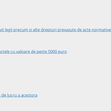
rivit legii precum si alte drepturi prevazute de acte normative
tractele cu valoare de peste 5000 euro
 de lucru a acestora