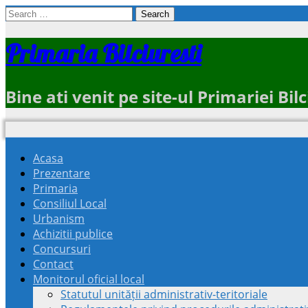
Search
for:
Primaria Bilciuresti
Bine ati venit pe site-ul Primariei Bi
Acasa
Prezentare
Primaria
Consiliul Local
Urbanism
Achizitii publice
Concursuri
Contact
Monitorul oficial local
Statutul unității administrativ-teritoriale