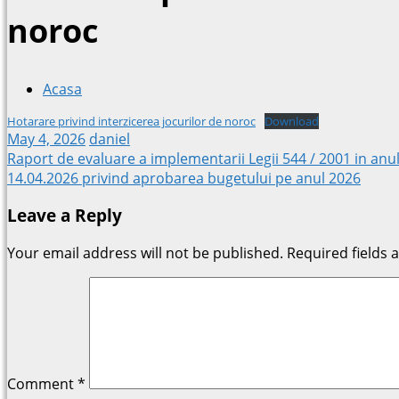
noroc
Acasa
Hotarare privind interzicerea jocurilor de noroc
Download
May 4, 2026
daniel
Post
Raport de evaluare a implementarii Legii 544 / 2001 in an
14.04.2026 privind aprobarea bugetului pe anul 2026
navigation
Leave a Reply
Your email address will not be published.
Required fields
Comment
*