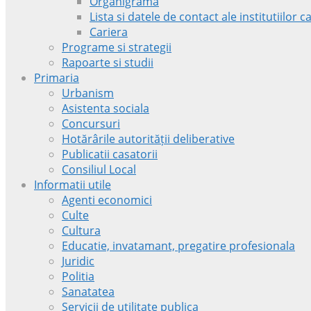
Organigrama
Lista si datele de contact ale institutiilor
Cariera
Programe si strategii
Rapoarte si studii
Primaria
Urbanism
Asistenta sociala
Concursuri
Hotărârile autorității deliberative
Publicatii casatorii
Consiliul Local
Informatii utile
Agenti economici
Culte
Cultura
Educatie, invatamant, pregatire profesionala
Juridic
Politia
Sanatatea
Servicii de utilitate publica