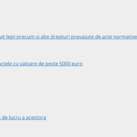
rivit legii precum si alte drepturi prevazute de acte normative
tractele cu valoare de peste 5000 euro
 de lucru a acestora