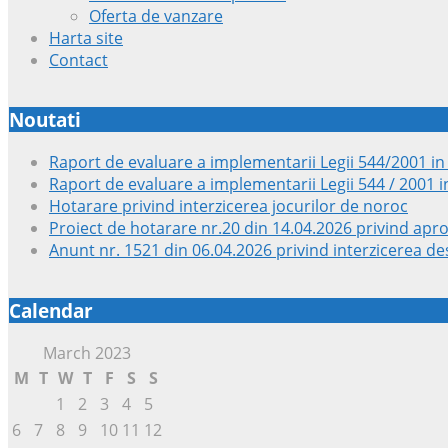
Oferta de vanzare
Harta site
Contact
Noutati
Raport de evaluare a implementarii Legii 544/2001 in
Raport de evaluare a implementarii Legii 544 / 2001 i
Hotarare privind interzicerea jocurilor de noroc
Proiect de hotarare nr.20 din 14.04.2026 privind apr
Anunt nr. 1521 din 06.04.2026 privind interzicerea des
Calendar
March 2023
M
T
W
T
F
S
S
1
2
3
4
5
6
7
8
9
10
11
12