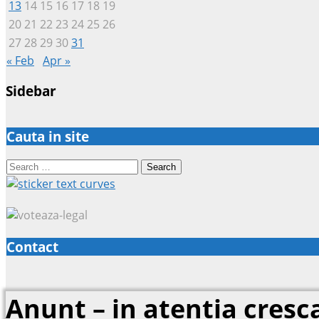
13
14
15
16
17
18
19
20
21
22
23
24
25
26
27
28
29
30
31
« Feb
Apr »
Sidebar
Cauta in site
Search
for:
Contact
Anunt – in atentia cresca