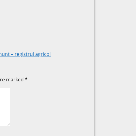
unt – registrul agricol
 are marked
*