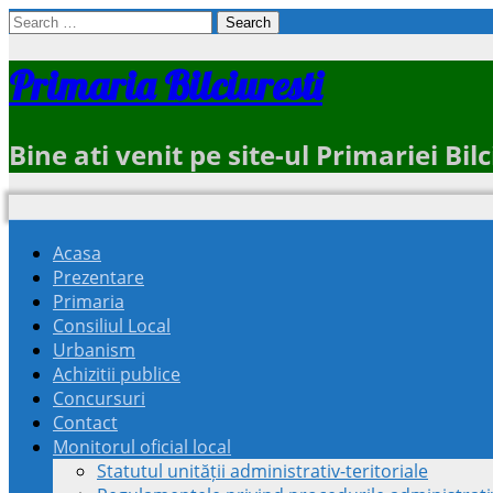
Search
for:
Primaria Bilciuresti
Bine ati venit pe site-ul Primariei Bi
Acasa
Prezentare
Primaria
Consiliul Local
Urbanism
Achizitii publice
Concursuri
Contact
Monitorul oficial local
Statutul unității administrativ-teritoriale