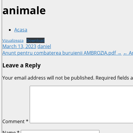
animale
Acasa
Vizualizeaza
Download
March 13, 2023
daniel
Post
Anunt pentru combaterea buruienii AMBROZIA.pdf →
← An
Leave a Reply
navigation
Your email address will not be published.
Required fields
Comment
*
Name
*