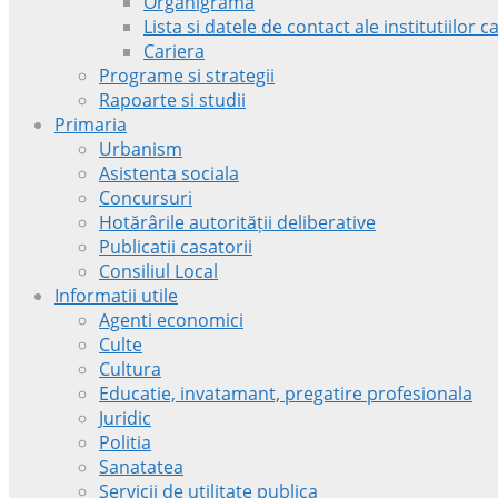
Organigrama
Lista si datele de contact ale institutiilor
Cariera
Programe si strategii
Rapoarte si studii
Primaria
Urbanism
Asistenta sociala
Concursuri
Hotărârile autorității deliberative
Publicatii casatorii
Consiliul Local
Informatii utile
Agenti economici
Culte
Cultura
Educatie, invatamant, pregatire profesionala
Juridic
Politia
Sanatatea
Servicii de utilitate publica