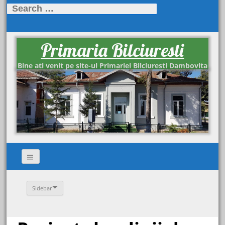
Search
for:
Primaria Bilciuresti
Bine ati venit pe site-ul Primariei Bilciuresti Dambovita
Sidebar