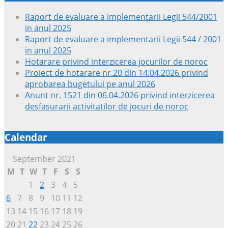
Raport de evaluare a implementarii Legii 544/2001
in anul 2025
Raport de evaluare a implementarii Legii 544 / 2001
in anul 2025
Hotarare privind interzicerea jocurilor de noroc
Proiect de hotarare nr.20 din 14.04.2026 privind
aprobarea bugetului pe anul 2026
Anunt nr. 1521 din 06.04.2026 privind interzicerea
desfasurarii activitatilor de jocuri de noroc
Calendar
September 2021
M
T
W
T
F
S
S
1
2
3
4
5
6
7
8
9
10
11
12
13
14
15
16
17
18
19
20
21
22
23
24
25
26