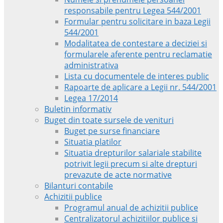
responsabile pentru Legea 544/2001
Formular pentru solicitare in baza Legii
544/2001
Modalitatea de contestare a deciziei si
formularele aferente pentru reclamatie
administrativa
Lista cu documentele de interes public
Rapoarte de aplicare a Legii nr. 544/2001
Legea 17/2014
Buletin informativ
Buget din toate sursele de venituri
Buget pe surse financiare
Situatia platilor
Situatia drepturilor salariale stabilite
potrivit legii precum si alte drepturi
prevazute de acte normative
Bilanturi contabile
Achizitii publice
Programul anual de achizitii publice
Centralizatorul achizitiilor publice si