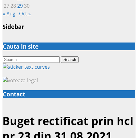
27
28
29
30
« Aug
Oct »
Sidebar
Cauta in site
Search
for:
Contact
Buget rectificat prin hcl
nr.23 din 31.08.2021