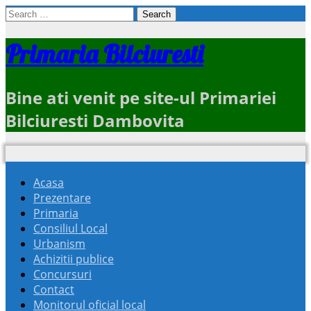
Search
for:
Primaria Bilciuresti
Bine ati venit pe site-ul Primariei
Bilciuresti Dambovita
Acasa
Prezentare
Primaria
Consiliul Local
Urbanism
Achizitii publice
Concursuri
Contact
Monitorul oficial local