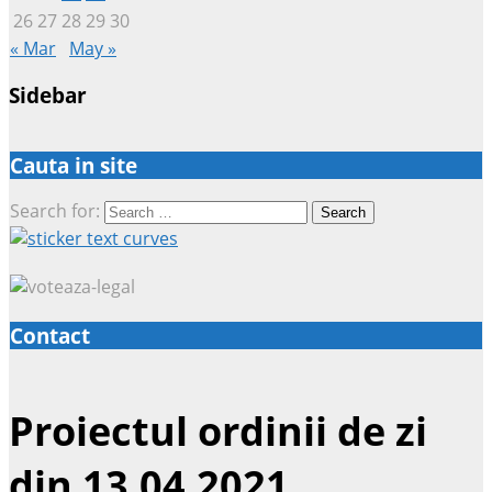
26
27
28
29
30
« Mar
May »
Sidebar
Cauta in site
Search for:
Contact
Proiectul ordinii de zi
din 13.04.2021