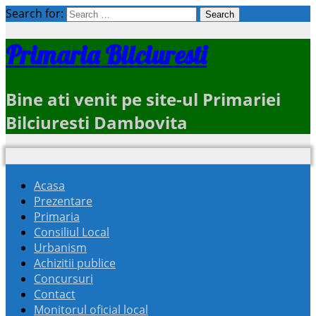
Search for:
Primaria Bilciuresti
Bine ati venit pe site-ul Primariei
Bilciuresti Dambovita
Acasa
Prezentare
Primaria
Consiliul Local
Urbanism
Achizitii publice
Concursuri
Contact
Monitorul oficial local