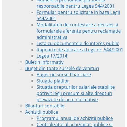
responsabile pentru Legea 544/2001
Formular pentru solicitare in baza Legii
544/2001
Modalitatea de contestare a deciziei si
formularele aferente pentru reclamatie
administrativa
Lista cu documentele de interes public
Rapoarte de aplicare a Legii nr. 544/2001
Legea 17/2014
Buletin informativ
Buget din toate sursele de venituri
Buget pe surse financiare
Situatia platilor
Situatia drepturilor salariale stabilite
potrivit legii precum si alte drepturi
prevazute de acte normative
Bilanturi contabile
Achizitii publice
Programul anual de achizitii publice
Centralizatorul achizitiilor publice si