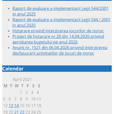
Raport de evaluare a implementarii Legii 544/2001
in anul 2025
Raport de evaluare a implementarii Legii 544 / 2001
in anul 2025
Hotarare privind interzicerea jocurilor de noroc
Proiect de hotarare nr.20 din 14.04.2026 privind
aprobarea bugetului pe anul 2026
Anunt nr. 1521 din 06.04.2026 privind interzicerea
desfasurarii activitatilor de jocuri de noroc
Calendar
April 2021
M
T
W
T
F
S
S
1
2
3
4
5
6
7
8
9
10
11
12
13
14
15
16
17
18
19
20
21
22
23
24
25