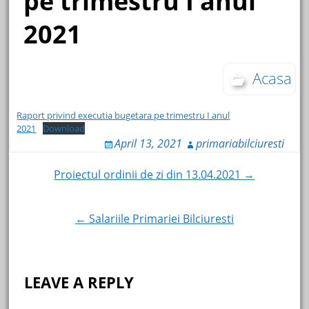
pe trimestru I anul
2021
Acasa
Raport privind executia bugetara pe trimestru I anul
2021
Download
April 13, 2021
primariabilciuresti
Post
Proiectul ordinii de zi din 13.04.2021 →
navigation
← Salariile Primariei Bilciuresti
LEAVE A REPLY