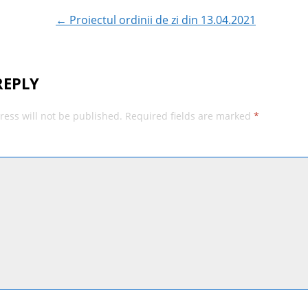
ion
← Proiectul ordinii de zi din 13.04.2021
REPLY
ress will not be published.
Required fields are marked
*