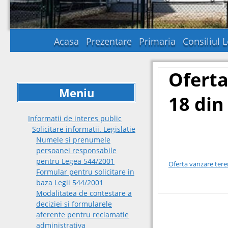
Acasa
Prezentare
Primaria
Consiliul L
Oferta
Meniu
18 din
Informatii de interes public
Solicitare informatii. Legislatie
Numele si prenumele
persoanei responsabile
pentru Legea 544/2001
Oferta vanzare tere
Formular pentru solicitare in
baza Legii 544/2001
Modalitatea de contestare a
deciziei si formularele
Post
aferente pentru reclamatie
administrativa