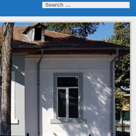
Search
for: