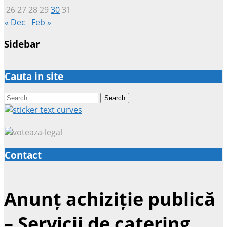
26
27
28
29
30
31
« Dec
Feb »
Sidebar
Cauta in site
Search
for:
Contact
Anunț achiziție publică
– Servicii de catering