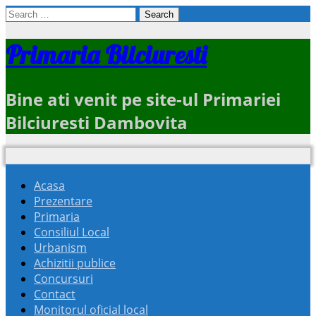
Search
for:
Primaria Bilciuresti
Bine ati venit pe site-ul Primariei
Bilciuresti Dambovita
Acasa
Prezentare
Primaria
Consiliul Local
Urbanism
Achizitii publice
Concursuri
Contact
Monitorul oficial local