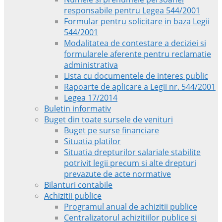
responsabile pentru Legea 544/2001
Formular pentru solicitare in baza Legii
544/2001
Modalitatea de contestare a deciziei si
formularele aferente pentru reclamatie
administrativa
Lista cu documentele de interes public
Rapoarte de aplicare a Legii nr. 544/2001
Legea 17/2014
Buletin informativ
Buget din toate sursele de venituri
Buget pe surse financiare
Situatia platilor
Situatia drepturilor salariale stabilite
potrivit legii precum si alte drepturi
prevazute de acte normative
Bilanturi contabile
Achizitii publice
Programul anual de achizitii publice
Centralizatorul achizitiilor publice si