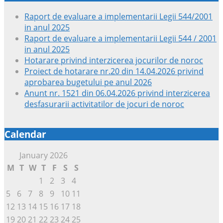
Raport de evaluare a implementarii Legii 544/2001
in anul 2025
Raport de evaluare a implementarii Legii 544 / 2001
in anul 2025
Hotarare privind interzicerea jocurilor de noroc
Proiect de hotarare nr.20 din 14.04.2026 privind
aprobarea bugetului pe anul 2026
Anunt nr. 1521 din 06.04.2026 privind interzicerea
desfasurarii activitatilor de jocuri de noroc
Calendar
January 2026
M
T
W
T
F
S
S
1
2
3
4
5
6
7
8
9
10
11
12
13
14
15
16
17
18
19
20
21
22
23
24
25