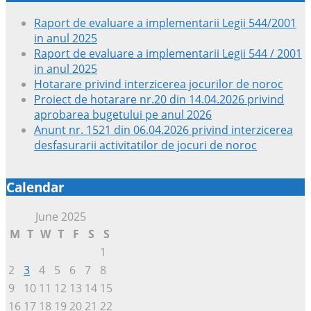
Raport de evaluare a implementarii Legii 544/2001
in anul 2025
Raport de evaluare a implementarii Legii 544 / 2001
in anul 2025
Hotarare privind interzicerea jocurilor de noroc
Proiect de hotarare nr.20 din 14.04.2026 privind
aprobarea bugetului pe anul 2026
Anunt nr. 1521 din 06.04.2026 privind interzicerea
desfasurarii activitatilor de jocuri de noroc
Calendar
June 2025
M
T
W
T
F
S
S
1
2
3
4
5
6
7
8
9
10
11
12
13
14
15
16
17
18
19
20
21
22