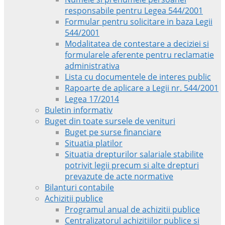
responsabile pentru Legea 544/2001
Formular pentru solicitare in baza Legii
544/2001
Modalitatea de contestare a deciziei si
formularele aferente pentru reclamatie
administrativa
Lista cu documentele de interes public
Rapoarte de aplicare a Legii nr. 544/2001
Legea 17/2014
Buletin informativ
Buget din toate sursele de venituri
Buget pe surse financiare
Situatia platilor
Situatia drepturilor salariale stabilite
potrivit legii precum si alte drepturi
prevazute de acte normative
Bilanturi contabile
Achizitii publice
Programul anual de achizitii publice
Centralizatorul achizitiilor publice si