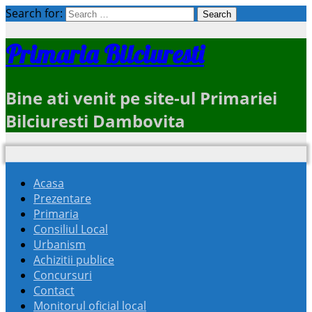
Search for:
Primaria Bilciuresti
Bine ati venit pe site-ul Primariei
Bilciuresti Dambovita
Acasa
Prezentare
Primaria
Consiliul Local
Urbanism
Achizitii publice
Concursuri
Contact
Monitorul oficial local