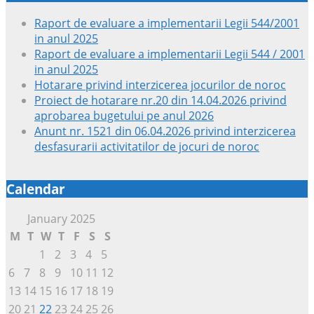
Raport de evaluare a implementarii Legii 544/2001
in anul 2025
Raport de evaluare a implementarii Legii 544 / 2001
in anul 2025
Hotarare privind interzicerea jocurilor de noroc
Proiect de hotarare nr.20 din 14.04.2026 privind
aprobarea bugetului pe anul 2026
Anunt nr. 1521 din 06.04.2026 privind interzicerea
desfasurarii activitatilor de jocuri de noroc
Calendar
January 2025
M
T
W
T
F
S
S
1
2
3
4
5
6
7
8
9
10
11
12
13
14
15
16
17
18
19
20
21
22
23
24
25
26