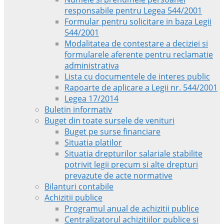
responsabile pentru Legea 544/2001
Formular pentru solicitare in baza Legii
544/2001
Modalitatea de contestare a deciziei si
formularele aferente pentru reclamatie
administrativa
Lista cu documentele de interes public
Rapoarte de aplicare a Legii nr. 544/2001
Legea 17/2014
Buletin informativ
Buget din toate sursele de venituri
Buget pe surse financiare
Situatia platilor
Situatia drepturilor salariale stabilite
potrivit legii precum si alte drepturi
prevazute de acte normative
Bilanturi contabile
Achizitii publice
Programul anual de achizitii publice
Centralizatorul achizitiilor publice si