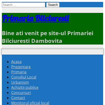
Search
for:
Primaria Bilciuresti
Bine ati venit pe site-ul Primariei
Bilciuresti Dambovita
Acasa
Prezentare
Primaria
Consiliul Local
Urbanism
Achizitii publice
Concursuri
Contact
Monitorul oficial local