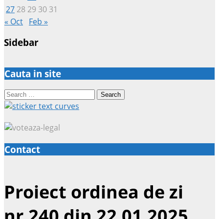
27
28
29
30
31
« Oct
Feb »
Sidebar
Cauta in site
Search
for:
Contact
Proiect ordinea de zi
nr.240 din 22.01.2025