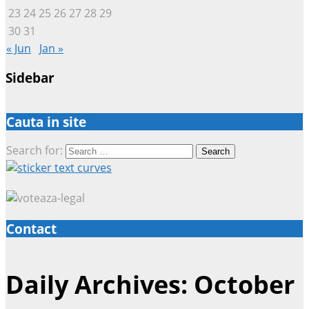
23
24
25
26
27
28
29
30
31
« Jun
Jan »
Sidebar
Cauta in site
Search for:
Contact
Daily Archives: October