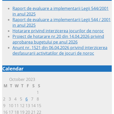
Raport de evaluare a implementarii Legii 544/2001
in anul 2025
Raport de evaluare a implementarii Legii 544 / 2001
in anul 2025
Hotarare privind interzicerea jocurilor de noroc
Proiect de hotarare nr.20 din 14.04.2026 privind
aprobarea bugetului pe anul 2026
Anunt nr. 1521 din 06.04.2026 privind interzicerea
desfasurarii activitatilor de jocuri de noroc
Calendar
October 2023
M
T
W
T
F
S
S
1
2
3
4
5
6
7
8
9
10
11
12
13
14
15
16
17
18
19
20
21
22