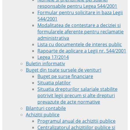
responsabile pentru Legea 544/2001
Formular pentru solicitare in baza Legii
544/2001
Modalitatea de contestare a deciziei si
formularele aferente pentru reclamatie
administrativa
Lista cu documentele de interes public
Rapoarte de aplicare a Legii nr. 544/2001
Legea 17/2014
Buletin informativ
Buget din toate sursele de venituri
Buget pe surse financiare
Situatia platilor
Situatia drepturilor salariale stabilite
potrivit legii precum si alte drepturi
prevazute de acte normative
Bilanturi contabile
Achizitii publice
Programul anual de achizitii publice
Centralizatorul achizitiilor publice si