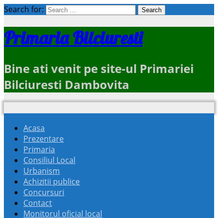
Search for:
Primaria Bilciuresti
Bine ati venit pe site-ul Primariei
Bilciuresti Dambovita
Acasa
Prezentare
Primaria
Consiliul Local
Urbanism
Achizitii publice
Concursuri
Contact
Monitorul oficial local