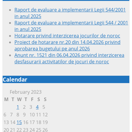
Raport de evaluare a implementarii Legii 544/2001
in anul 2025
Raport de evaluare a implementarii Legii 544 / 2001
in anul 2025
Hotarare privind interzicerea jocurilor de noroc
Proiect de hotarare nr.20 din 14.04.2026 privind
aprobarea bugetului pe anul 2026
Anunt nr. 1521 din 06.04.2026 privind interzicerea
desfasurarii activitatilor de jocuri de noroc
Calendar
February 2023
M
T
W
T
F
S
S
1
2
3
4
5
6
7
8
9
10
11
12
13
14
15
16
17
18
19
20
21
22
23
24
25
26