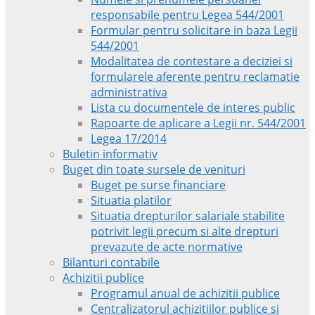
responsabile pentru Legea 544/2001
Formular pentru solicitare in baza Legii
544/2001
Modalitatea de contestare a deciziei si
formularele aferente pentru reclamatie
administrativa
Lista cu documentele de interes public
Rapoarte de aplicare a Legii nr. 544/2001
Legea 17/2014
Buletin informativ
Buget din toate sursele de venituri
Buget pe surse financiare
Situatia platilor
Situatia drepturilor salariale stabilite
potrivit legii precum si alte drepturi
prevazute de acte normative
Bilanturi contabile
Achizitii publice
Programul anual de achizitii publice
Centralizatorul achizitiilor publice si