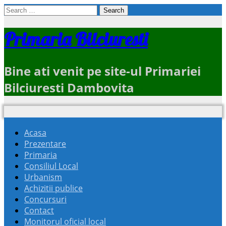
Search
for:
Primaria Bilciuresti
Bine ati venit pe site-ul Primariei
Bilciuresti Dambovita
Acasa
Prezentare
Primaria
Consiliul Local
Urbanism
Achizitii publice
Concursuri
Contact
Monitorul oficial local