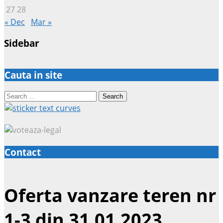
27
28
« Dec
Mar »
Sidebar
Cauta in site
Search
for:
Contact
Oferta vanzare teren nr
1-3 din 31.01.2023