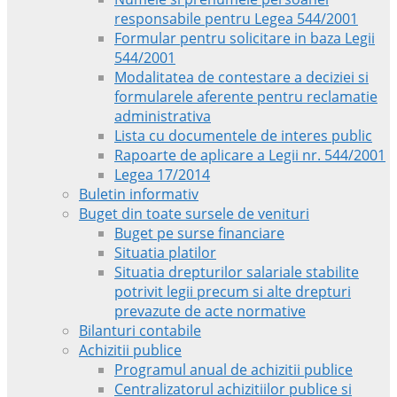
responsabile pentru Legea 544/2001
Formular pentru solicitare in baza Legii
544/2001
Modalitatea de contestare a deciziei si
formularele aferente pentru reclamatie
administrativa
Lista cu documentele de interes public
Rapoarte de aplicare a Legii nr. 544/2001
Legea 17/2014
Buletin informativ
Buget din toate sursele de venituri
Buget pe surse financiare
Situatia platilor
Situatia drepturilor salariale stabilite
potrivit legii precum si alte drepturi
prevazute de acte normative
Bilanturi contabile
Achizitii publice
Programul anual de achizitii publice
Centralizatorul achizitiilor publice si