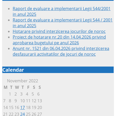
Raport de evaluare a implementarii Legii 544/2001
in anul 2025
Raport de evaluare a implementarii Legii 544 / 2001
in anul 2025
Hotarare privind interzicerea jocurilor de noroc
Proiect de hotarare nr.20 din 14.04.2026 privind
aprobarea bugetului pe anul 2026
Anunt nr. 1521 din 06.04.2026 privind interzicerea
desfasurarii activitatilor de jocuri de noroc
Calendar
November 2022
M
T
W
T
F
S
S
1
2
3
4
5
6
7
8
9
10
11
12
13
14
15
16
17
18
19
20
21
22
23
24
25
26
27