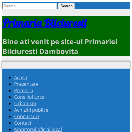
Search
for:
Primaria Bilciuresti
Bine ati venit pe site-ul Primariei
Bilciuresti Dambovita
Acasa
Prezentare
Primaria
Consiliul Local
Urbanism
Achizitii publice
Concursuri
Contact
Monitorul oficial local