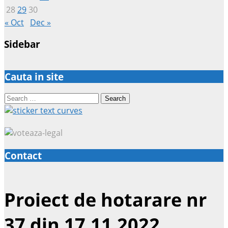
28
29
30
« Oct
Dec »
Sidebar
Cauta in site
Search
for:
Contact
Proiect de hotarare nr
37 din 17.11.2022