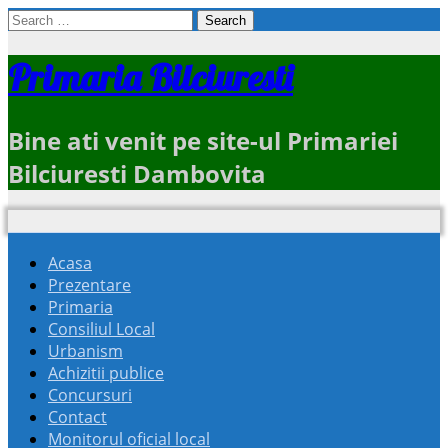
Search
for:
Primaria Bilciuresti
Bine ati venit pe site-ul Primariei
Bilciuresti Dambovita
Acasa
Prezentare
Primaria
Consiliul Local
Urbanism
Achizitii publice
Concursuri
Contact
Monitorul oficial local