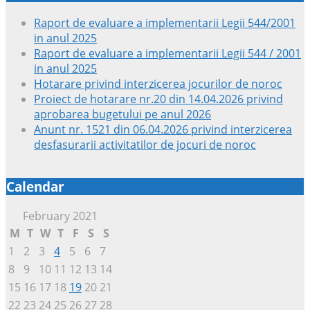
Raport de evaluare a implementarii Legii 544/2001
in anul 2025
Raport de evaluare a implementarii Legii 544 / 2001
in anul 2025
Hotarare privind interzicerea jocurilor de noroc
Proiect de hotarare nr.20 din 14.04.2026 privind
aprobarea bugetului pe anul 2026
Anunt nr. 1521 din 06.04.2026 privind interzicerea
desfasurarii activitatilor de jocuri de noroc
Calendar
February 2021
M
T
W
T
F
S
S
1
2
3
4
5
6
7
8
9
10
11
12
13
14
15
16
17
18
19
20
21
22
23
24
25
26
27
28