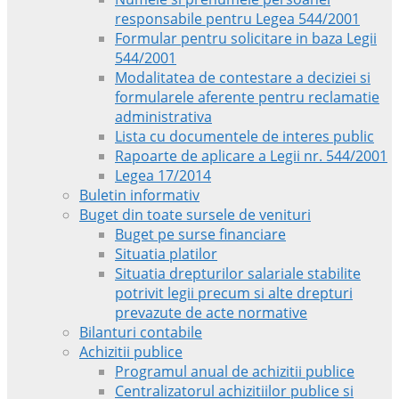
responsabile pentru Legea 544/2001
Formular pentru solicitare in baza Legii
544/2001
Modalitatea de contestare a deciziei si
formularele aferente pentru reclamatie
administrativa
Lista cu documentele de interes public
Rapoarte de aplicare a Legii nr. 544/2001
Legea 17/2014
Buletin informativ
Buget din toate sursele de venituri
Buget pe surse financiare
Situatia platilor
Situatia drepturilor salariale stabilite
potrivit legii precum si alte drepturi
prevazute de acte normative
Bilanturi contabile
Achizitii publice
Programul anual de achizitii publice
Centralizatorul achizitiilor publice si