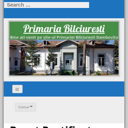
Search
for:
Primaria Bilciuresti
Bine ati venit pe site-ul Primariei Bilciuresti Dambovita
Sidebar