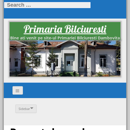
Search
for:
Primaria Bilciuresti
Bine ati venit pe site-ul Primariei Bilciuresti Dambovita
Sidebar