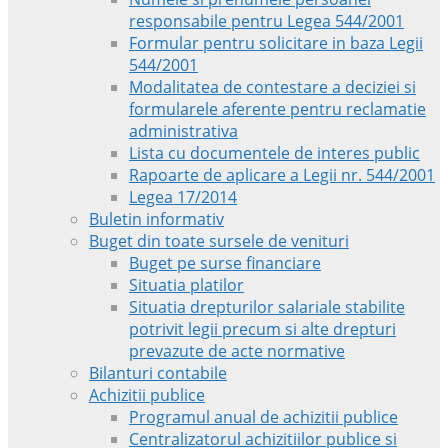
responsabile pentru Legea 544/2001
Formular pentru solicitare in baza Legii
544/2001
Modalitatea de contestare a deciziei si
formularele aferente pentru reclamatie
administrativa
Lista cu documentele de interes public
Rapoarte de aplicare a Legii nr. 544/2001
Legea 17/2014
Buletin informativ
Buget din toate sursele de venituri
Buget pe surse financiare
Situatia platilor
Situatia drepturilor salariale stabilite
potrivit legii precum si alte drepturi
prevazute de acte normative
Bilanturi contabile
Achizitii publice
Programul anual de achizitii publice
Centralizatorul achizitiilor publice si