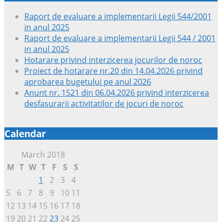
Raport de evaluare a implementarii Legii 544/2001
in anul 2025
Raport de evaluare a implementarii Legii 544 / 2001
in anul 2025
Hotarare privind interzicerea jocurilor de noroc
Proiect de hotarare nr.20 din 14.04.2026 privind
aprobarea bugetului pe anul 2026
Anunt nr. 1521 din 06.04.2026 privind interzicerea
desfasurarii activitatilor de jocuri de noroc
Calendar
March 2018
M
T
W
T
F
S
S
1
2
3
4
5
6
7
8
9
10
11
12
13
14
15
16
17
18
19
20
21
22
23
24
25