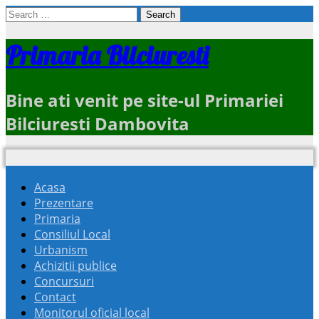
Search
for:
Primaria Bilciuresti
Bine ati venit pe site-ul Primariei
Bilciuresti Dambovita
Acasa
Prezentare
Primaria
Consiliul Local
Urbanism
Achizitii publice
Concursuri
Contact
Monitorul oficial local