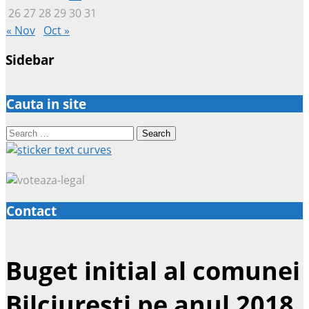
26
27
28
29
30
31
« Nov
Oct »
Sidebar
Cauta in site
Search
for:
Contact
Buget initial al comunei
Bilciuresti pe anul 2018