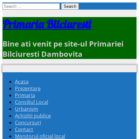
Search
for:
Primaria Bilciuresti
Bine ati venit pe site-ul Primariei
Bilciuresti Dambovita
Acasa
Prezentare
Primaria
Consiliul Local
Urbanism
Achizitii publice
Concursuri
Contact
Monitorul oficial local