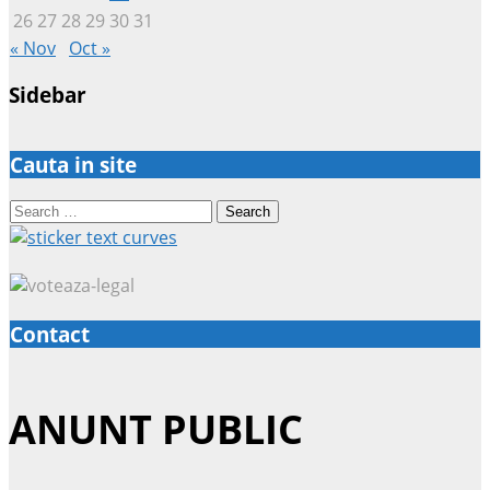
26
27
28
29
30
31
« Nov
Oct »
Sidebar
Cauta in site
Search
for:
Contact
ANUNT PUBLIC