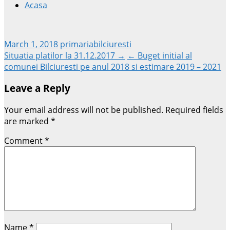
Acasa
March 1, 2018
primariabilciuresti
Post
Situatia platilor la 31.12.2017 →
← Buget initial al
comunei Bilciuresti pe anul 2018 si estimare 2019 – 2021
navigation
Leave a Reply
Your email address will not be published.
Required fields
are marked
*
Comment
*
Name
*