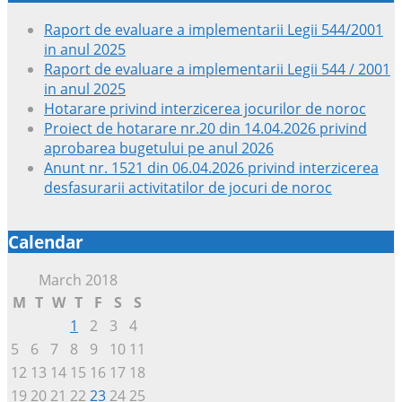
Raport de evaluare a implementarii Legii 544/2001
in anul 2025
Raport de evaluare a implementarii Legii 544 / 2001
in anul 2025
Hotarare privind interzicerea jocurilor de noroc
Proiect de hotarare nr.20 din 14.04.2026 privind
aprobarea bugetului pe anul 2026
Anunt nr. 1521 din 06.04.2026 privind interzicerea
desfasurarii activitatilor de jocuri de noroc
Calendar
March 2018
M
T
W
T
F
S
S
1
2
3
4
5
6
7
8
9
10
11
12
13
14
15
16
17
18
19
20
21
22
23
24
25