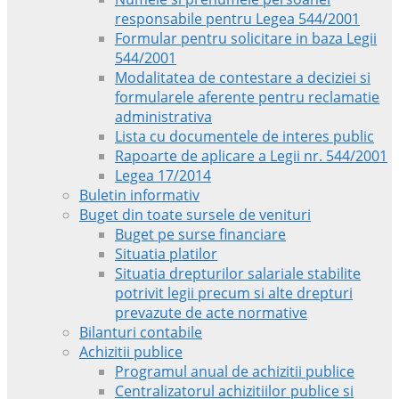
responsabile pentru Legea 544/2001
Formular pentru solicitare in baza Legii
544/2001
Modalitatea de contestare a deciziei si
formularele aferente pentru reclamatie
administrativa
Lista cu documentele de interes public
Rapoarte de aplicare a Legii nr. 544/2001
Legea 17/2014
Buletin informativ
Buget din toate sursele de venituri
Buget pe surse financiare
Situatia platilor
Situatia drepturilor salariale stabilite
potrivit legii precum si alte drepturi
prevazute de acte normative
Bilanturi contabile
Achizitii publice
Programul anual de achizitii publice
Centralizatorul achizitiilor publice si