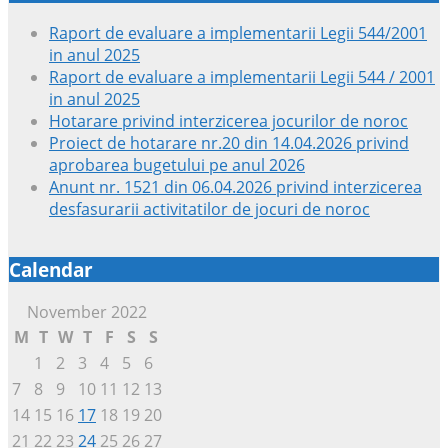
Raport de evaluare a implementarii Legii 544/2001
in anul 2025
Raport de evaluare a implementarii Legii 544 / 2001
in anul 2025
Hotarare privind interzicerea jocurilor de noroc
Proiect de hotarare nr.20 din 14.04.2026 privind
aprobarea bugetului pe anul 2026
Anunt nr. 1521 din 06.04.2026 privind interzicerea
desfasurarii activitatilor de jocuri de noroc
Calendar
November 2022
M
T
W
T
F
S
S
1
2
3
4
5
6
7
8
9
10
11
12
13
14
15
16
17
18
19
20
21
22
23
24
25
26
27