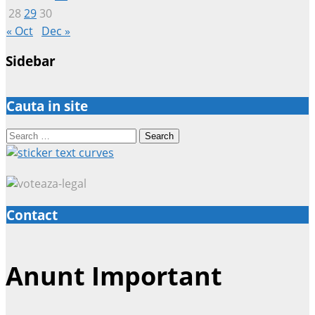
28
29
30
« Oct
Dec »
Sidebar
Cauta in site
Search
for:
Contact
Anunt Important