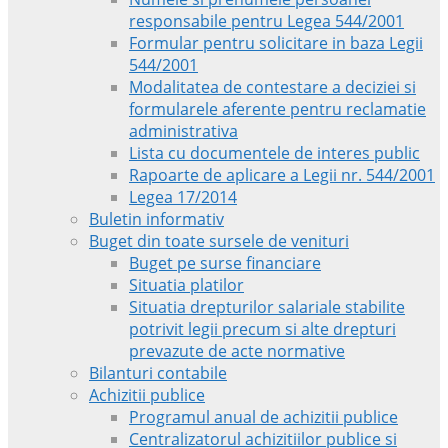
responsabile pentru Legea 544/2001
Formular pentru solicitare in baza Legii
544/2001
Modalitatea de contestare a deciziei si
formularele aferente pentru reclamatie
administrativa
Lista cu documentele de interes public
Rapoarte de aplicare a Legii nr. 544/2001
Legea 17/2014
Buletin informativ
Buget din toate sursele de venituri
Buget pe surse financiare
Situatia platilor
Situatia drepturilor salariale stabilite
potrivit legii precum si alte drepturi
prevazute de acte normative
Bilanturi contabile
Achizitii publice
Programul anual de achizitii publice
Centralizatorul achizitiilor publice si