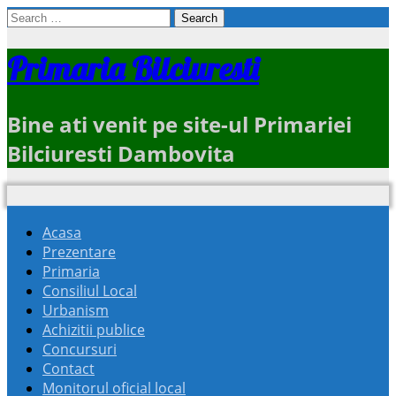
Search
for:
Primaria Bilciuresti
Bine ati venit pe site-ul Primariei
Bilciuresti Dambovita
Acasa
Prezentare
Primaria
Consiliul Local
Urbanism
Achizitii publice
Concursuri
Contact
Monitorul oficial local