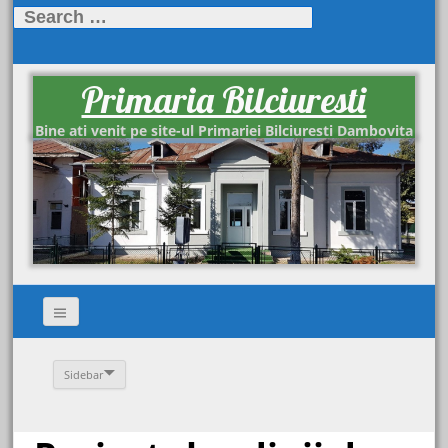
Search
for:
Primaria Bilciuresti
Bine ati venit pe site-ul Primariei Bilciuresti Dambovita
Sidebar